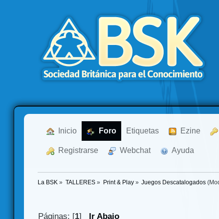
  Inicio
  Foro
Etiquetas
  Ezine
  Registrarse
  Webchat
  Ayuda
La BSK
»
TALLERES
»
Print & Play
»
Juegos Descatalogados
(Mod
Páginas: [
1
]
Ir Abajo