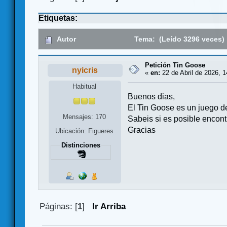
Etiquetas:
Autor
Tema: (Leído 3296 veces)
Petición Tin Goose
nyicris
«
en:
22 de Abril de 2026, 1
Habitual
Buenos dias,
El Tin Goose es un juego d
Mensajes: 170
Sabeis si es posible encon
Gracias
Ubicación: Figueres
Distinciones
Páginas: [
1
]
Ir Arriba