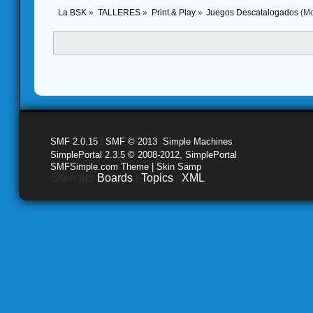
La BSK
»
TALLERES
»
Print & Play
»
Juegos Descatalogados
(Mo
SMF 2.0.15
|
SMF © 2013
,
Simple Machines
SimplePortal 2.3.5 © 2008-2012, SimplePortal
SMFSimple.com Theme | Skin Samp
Sitemap:
Boards
|
Topics
|
XML