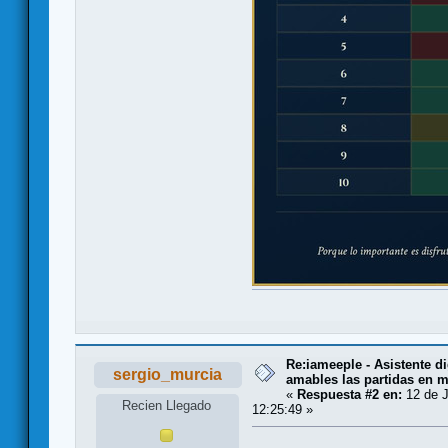
Re:iameeple - Asistente d
sergio_murcia
amables las partidas en 
«
Respuesta #2 en:
12 de J
Recien Llegado
12:25:49 »