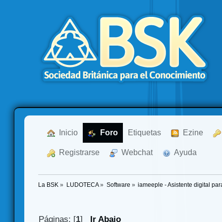
  Inicio
  Foro
Etiquetas
  Ezine
  Registrarse
  Webchat
  Ayuda
La BSK
»
LUDOTECA
»
Software
»
iameeple - Asistente digital p
Páginas: [
1
]
Ir Abajo