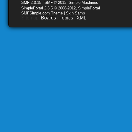
SMF 2.0.15
|
SMF © 2013
,
Simple Machines
SimplePortal 2.3.5 © 2008-2012, SimplePortal
SMFSimple.com Theme | Skin Samp
Sitemap:
Boards
|
Topics
|
XML