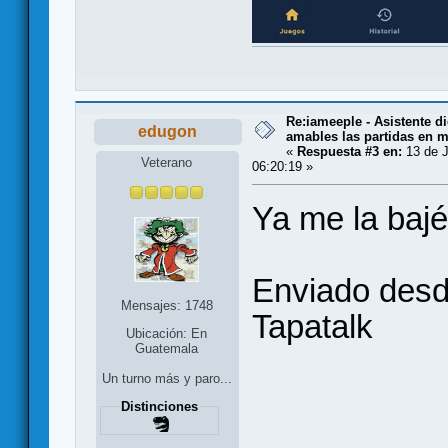
Re:iameeple - Asistente d
edugon
amables las partidas en 
«
Respuesta #3 en:
13 de J
Veterano
06:20:19 »
Ya me la bajé
Enviado des
Mensajes: 1748
Tapatalk
Ubicación: En
Guatemala
Un turno más y paro...
Distinciones