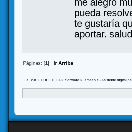
me alegro mu
pueda resolve
te gustaría q
aportar. salu
Páginas: [
1
]
Ir Arriba
La BSK
»
LUDOTECA
»
Software
»
iameeple - Asistente digital 