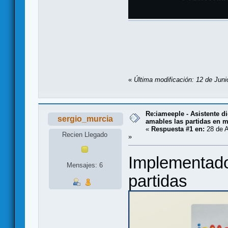
«
Última modificación: 12 de Juni
Re:iameeple - Asistente d
sergio_murcia
amables las partidas en 
«
Respuesta #1 en:
28 de A
Recien Llegado
»
Implementado
Mensajes: 6
partidas