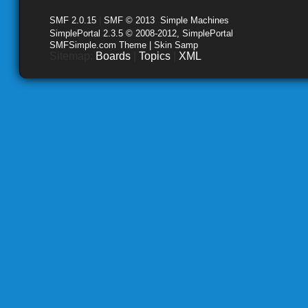
SMF 2.0.15
|
SMF © 2013
,
Simple Machines
SimplePortal 2.3.5 © 2008-2012, SimplePortal
SMFSimple.com Theme | Skin Samp
Sitemap:
Boards
|
Topics
|
XML