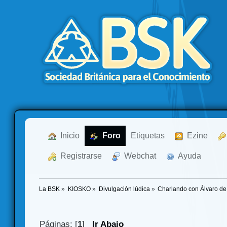
  Inicio
  Foro
Etiquetas
  Ezine
  Registrarse
  Webchat
  Ayuda
La BSK
»
KIOSKO
»
Divulgación lúdica
»
Charlando con Álvaro de
Páginas: [
1
]
Ir Abajo