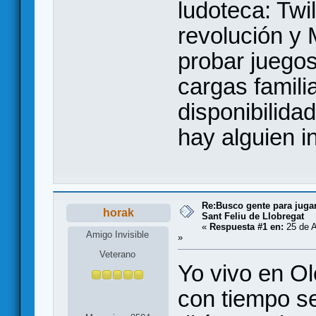
ludoteca: Twi
revolución y
probar juego
cargas famili
disponibilida
hay alguien i
Re:Busco gente para juga
horak
Sant Feliu de Llobregat
«
Respuesta #1 en:
25 de A
Amigo Invisible
»
Veterano
Yo vivo en O
con tiempo s