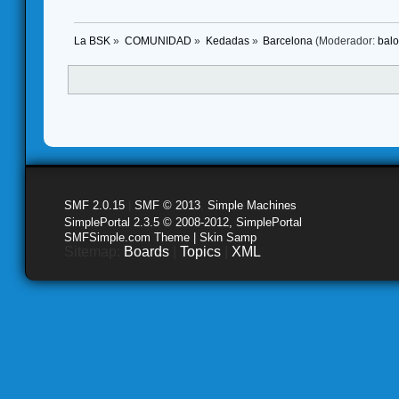
La BSK
»
COMUNIDAD
»
Kedadas
»
Barcelona
(Moderador:
bal
SMF 2.0.15
|
SMF © 2013
,
Simple Machines
SimplePortal 2.3.5 © 2008-2012, SimplePortal
SMFSimple.com Theme | Skin Samp
Sitemap:
Boards
|
Topics
|
XML