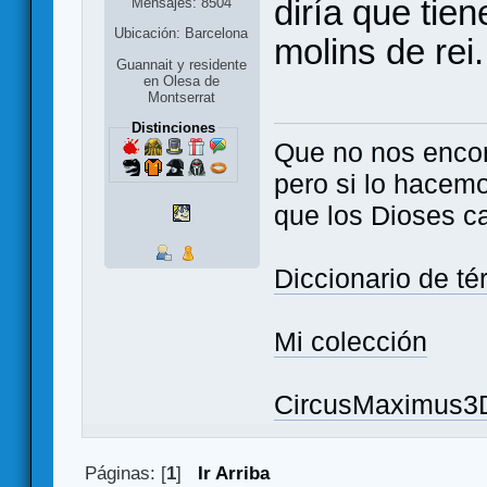
diría que tie
Mensajes: 8504
Ubicación: Barcelona
molins de rei.
Guannait y residente
en Olesa de
Montserrat
Distinciones
Que no nos enco
pero si lo hacem
que los Dioses c
Diccionario de t
Mi colección
CircusMaximus3
Páginas: [
1
]
Ir Arriba