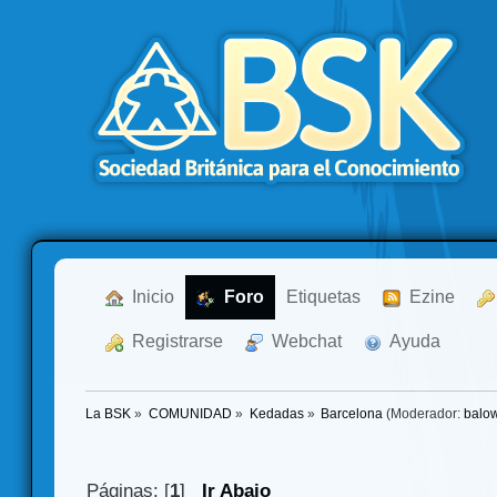
  Inicio
  Foro
Etiquetas
  Ezine
  Registrarse
  Webchat
  Ayuda
La BSK
»
COMUNIDAD
»
Kedadas
»
Barcelona
(Moderador:
balo
Páginas: [
1
]
Ir Abajo