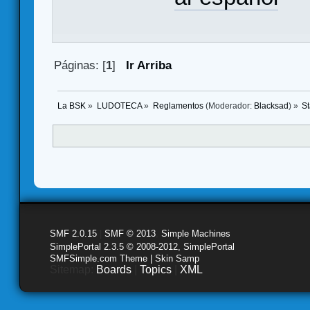
Páginas: [
1
]
Ir Arriba
La BSK
»
LUDOTECA
»
Reglamentos
(Moderador:
Blacksad
) »
St
SMF 2.0.15
|
SMF © 2013
,
Simple Machines
SimplePortal 2.3.5 © 2008-2012, SimplePortal
SMFSimple.com Theme | Skin Samp
Sitemap:
Boards
|
Topics
|
XML