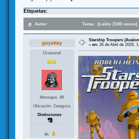
Etiquetas:
Autor
Tema: (Leído 2180 veces)
Starship Troopers (Avalon
goyatlay
«
en:
26 de Abril de 2026, 1
Ocasional
Mensajes: 88
Ubicación: Zaragoza
Distinciones