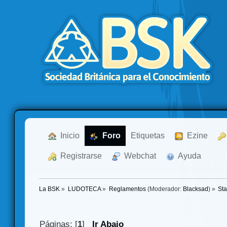
  Inicio
  Foro
Etiquetas
  Ezine
  Registrarse
  Webchat
  Ayuda
La BSK
»
LUDOTECA
»
Reglamentos
(Moderador:
Blacksad
) »
Sta
Páginas: [
1
]
Ir Abajo