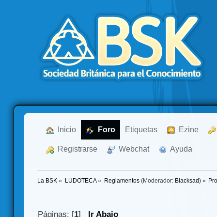
  Inicio
  Foro
Etiquetas
  Ezine
  Registrarse
  Webchat
  Ayuda
La BSK
»
LUDOTECA
»
Reglamentos
(Moderador:
Blacksad
) »
Pro
Páginas: [
1
]
Ir Abajo