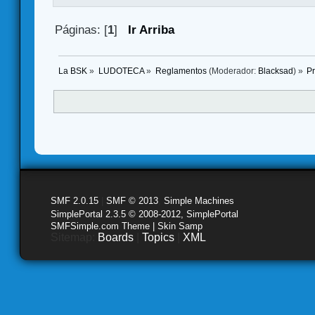
Páginas: [
1
]
Ir Arriba
La BSK
»
LUDOTECA
»
Reglamentos
(Moderador:
Blacksad
) »
Pr
SMF 2.0.15
|
SMF © 2013
,
Simple Machines
SimplePortal 2.3.5 © 2008-2012, SimplePortal
SMFSimple.com Theme | Skin Samp
Sitemap:
Boards
|
Topics
|
XML