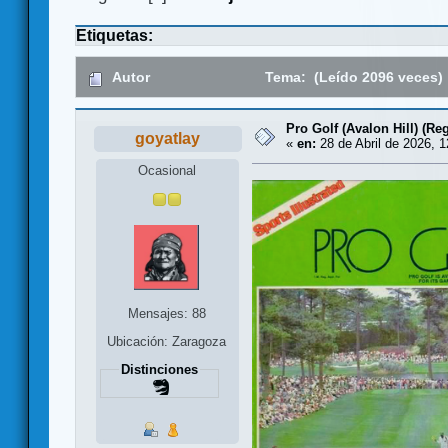
Etiquetas:
Autor
Tema: (Leído 2096 veces)
Pro Golf (Avalon Hill) (Re
goyatlay
«
en:
28 de Abril de 2026, 1
Ocasional
Mensajes: 88
Ubicación: Zaragoza
Distinciones