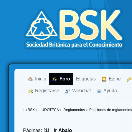
  Inicio
  Foro
Etiquetas
  Ezine
  Registrarse
  Webchat
  Ayuda
La BSK
»
LUDOTECA
»
Reglamentos
»
Peticiones de reglamento
Páginas: [
1
]
Ir Abajo