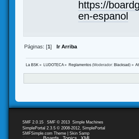
https://boar
en-espanol
Páginas: [
1
]
Ir Arriba
La BSK
»
LUDOTECA
»
Reglamentos
(Moderador:
Blacksad
) »
At
SMF 2.0.15
|
SMF © 2013
,
Simple Machines
SimplePortal 2.3.5 © 2008-2012, SimplePortal
SMFSimple.com Theme | Skin Samp
Sitemap:
Boards
|
Topics
|
XML