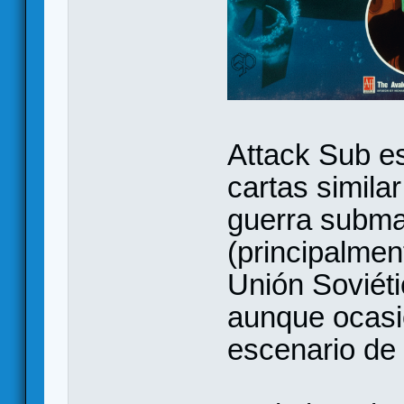
Attack Sub e
cartas simila
guerra subma
(principalme
Unión Soviéti
aunque ocasi
escenario de 