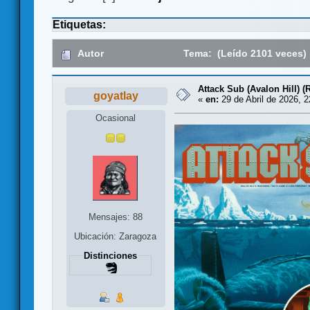
Etiquetas:
Autor
Tema: (Leído 2101 veces)
Attack Sub (Avalon Hill) 
goyatlay
«
en:
29 de Abril de 2026, 2
Ocasional
Mensajes: 88
Ubicación: Zaragoza
Distinciones