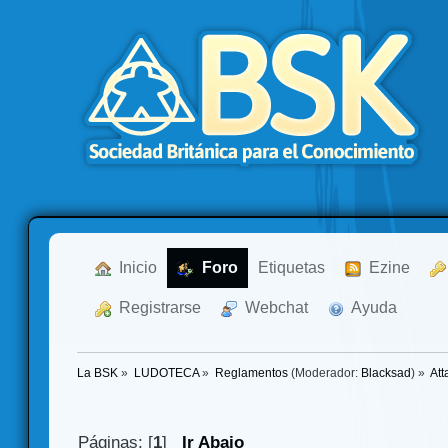
  Inicio
  Foro
Etiquetas
  Ezine
  Registrarse
  Webchat
  Ayuda
La BSK
»
LUDOTECA
»
Reglamentos
(Moderador:
Blacksad
) »
Att
Páginas: [
1
]
Ir Abajo