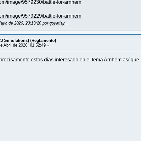
om/image/9579230/battle-for-arnhem
om/image/9579229/battle-for-arnhem
Mayo de 2026, 23:13:20 por goyatlay
»
C3 Simulations) (Reglamento)
e Abril de 2026, 01:52:49 »
recisamente estos días interesado en el tema Arnhem así que m