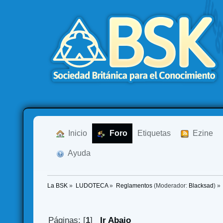
  Inicio
  Foro
Etiquetas
  Ezine
  Ayuda
La BSK
»
LUDOTECA
»
Reglamentos
(Moderador:
Blacksad
) »
Páginas: [
1
]
Ir Abajo