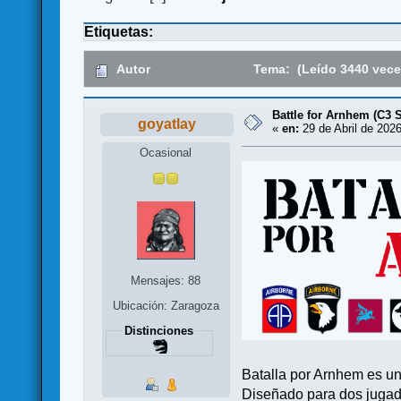
Etiquetas:
Autor
Tema: (Leído 3440 vece
Battle for Arnhem (C3 
goyatlay
«
en:
29 de Abril de 2026
Ocasional
Mensajes: 88
Ubicación: Zaragoza
Distinciones
Batalla por Arnhem es u
Diseñado para dos jugado