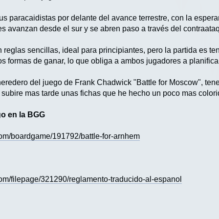
us paracaidistas por delante del avance terrestre, con la esper
ues avanzan desde el sur y se abren paso a través del contraat
eglas sencillas, ideal para principiantes, pero la partida es te
os formas de ganar, lo que obliga a ambos jugadores a planifica
heredero del juego de Frank Chadwick "Battle for Moscow", tenei
o subire mas tarde unas fichas que he hecho un poco mas colori
go en la BGG
com/boardgame/191792/battle-for-arnhem
om/filepage/321290/reglamento-traducido-al-espanol