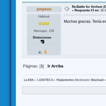
Re:Battle for Arnhem (
pmpeon
«
Respuesta #3 en:
16 d
Habitual
Muchas gracias. Tenía es
Mensajes: 228
Distinciones
Páginas: [
1
]
Ir Arriba
La BSK
»
LUDOTECA
»
Reglamentos
(Moderador:
Blacksad
) 