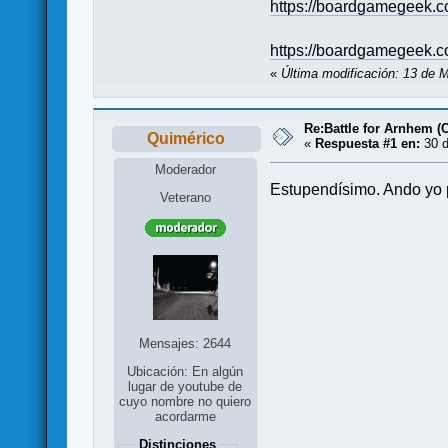
https://boardgamegeek.c
https://boardgamegeek.c
«
Última modificación: 13 de 
Re:Battle for Arnhem (
Quimérico
«
Respuesta #1 en:
30 d
Moderador
Estupendísimo. Ando yo p
Veterano
Mensajes: 2644
Ubicación: En algún
lugar de youtube de
cuyo nombre no quiero
acordarme
Distinciones