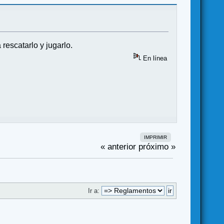
rescatarlo y jugarlo.
En línea
IMPRIMIR
« anterior
próximo »
Ir a: