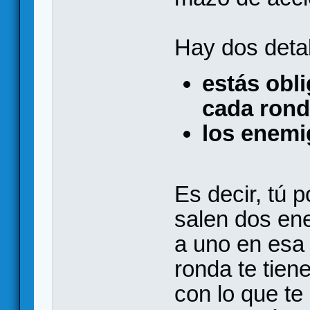
Hay dos detal
estás obl
cada ron
los enemi
Es decir, tú p
salen dos en
a uno en esa 
ronda te tien
con lo que t