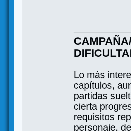
CAMPAÑA/
DIFICULT
Lo más inter
capítulos, au
partidas sue
cierta progre
requisitos re
personaje, der