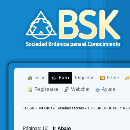
  Inicio
  Foro
Etiquetas
  Ezine
  Registrarse
  Webchat
  Ayuda
La BSK
»
KIOSKO
»
Reseñas escritas
»
CHILDREN OF MORTA - Res
Páginas: [
1
]
Ir Abajo