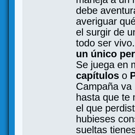
debe aventura
averiguar qu
el surgir de 
todo ser vivo.
un único pe
Se juega en
capítulos
o
P
Campaña va po
hasta que te 
el que perdis
hubieses cons
sueltas tienes