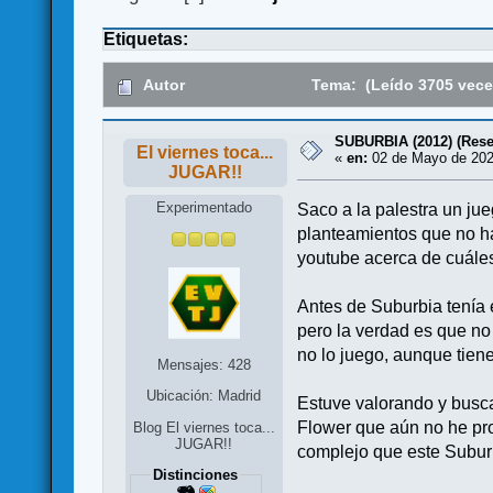
Etiquetas:
Autor
Tema: (Leído 3705 vece
SUBURBIA (2012) (Rese
El viernes toca...
«
en:
02 de Mayo de 202
JUGAR!!
Experimentado
Saco a la palestra un j
planteamientos que no ha
youtube acerca de cuále
Antes de Suburbia tenía 
pero la verdad es que no
no lo juego, aunque tien
Mensajes: 428
Ubicación: Madrid
Estuve valorando y buscan
Flower que aún no he pro
Blog El viernes toca...
JUGAR!!
complejo que este Subur
Distinciones