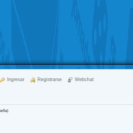
  Ingresar
  Registrarse
  Webchat
seña)