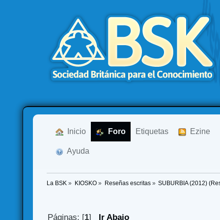
  Inicio
  Foro
Etiquetas
  Ezine
  Ayuda
La BSK
»
KIOSKO
»
Reseñas escritas
»
SUBURBIA (2012) (Re
Páginas: [
1
]
Ir Abajo