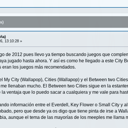
s)
ña)
6, 13:10:28 »
uego de 2012 pues llevo ya tiempo buscando juegos que comple
ya jugado hasta ahora. Y así es como he llegado a este City Bui
s eran los juegos más recomendados.
el My City (Wallapop), Cities (Wallapop) y el Between two Citi
 me llenaban mucho. El Between two Cities sigue en la estante
e la ventaja que lo puedo sacar a cualquiera y me vale para has
do información entre el Everdell, Key Flower o Small City y al 
bado, pero que desde ya os digo que tiene pinta de irse a Wal
bia, aunque el tema de las mayorías de los meeples me llama 