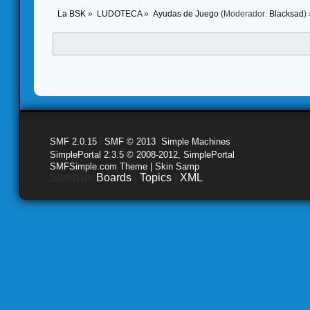
La BSK
»
LUDOTECA
»
Ayudas de Juego
(Moderador:
Blacksad
) 
SMF 2.0.15
|
SMF © 2013
,
Simple Machines
SimplePortal 2.3.5 © 2008-2012, SimplePortal
SMFSimple.com Theme | Skin Samp
Sitemap:
Boards
|
Topics
|
XML