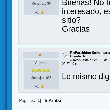
Buenas! No fu
Mensajes: 36
interesado, e
sitio?
Gracias
Re:Forbidden Stars - cart
AJ
Claude IA
«
Respuesta #2 en:
05 de J
Veterano
09:27:49 »
Lo mismo dig
Mensajes: 638
Páginas: [
1
]
Ir Arriba