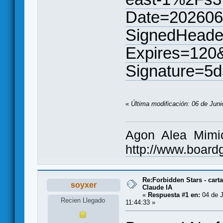
Date=20260
SignedHeade
Expires=120
Signature=5
«
Última modificación: 06 de Juni
Agon Alea Mimic
http://www.boar
Re:Forbidden Stars - cart
soyxer
Claude IA
«
Respuesta #1 en:
04 de J
Recien Llegado
11:44:33 »