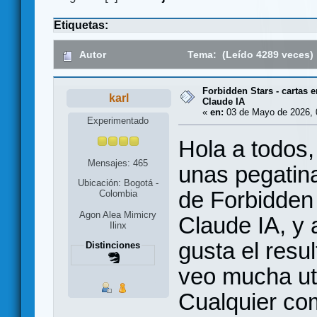
Etiquetas:
Autor
Tema: (Leído 4289 veces)
Forbidden Stars - cartas 
karl
Claude IA
«
en:
03 de Mayo de 2026, 
Experimentado
Hola a todos
Mensajes: 465
unas pegatina
Ubicación: Bogotá -
de Forbidden
Colombia
Agon Alea Mimicry
Claude IA, y
Ilinx
gusta el resu
Distinciones
veo mucha uti
Cualquier co