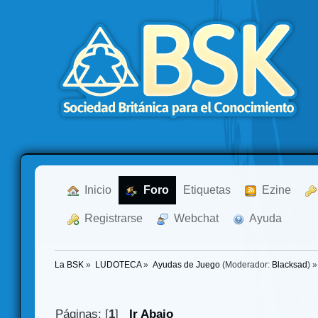
  Inicio
  Foro
Etiquetas
  Ezine
  Registrarse
  Webchat
  Ayuda
La BSK
»
LUDOTECA
»
Ayudas de Juego
(Moderador:
Blacksad
) »
Páginas: [
1
]
Ir Abajo