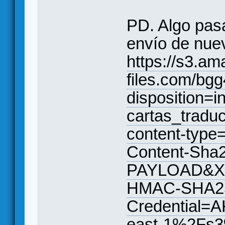
PD. Algo pasa
envío de nuev
https://s3.a
files.com/bg
disposition
cartas_tradu
content-type
Content-Sh
PAYLOAD&X-
HMAC-SHA2
Credential
east-1%2Fs