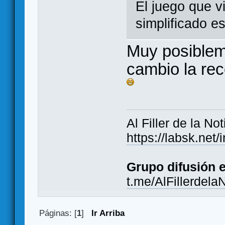
El juego que v
simplificado e
Muy posiblem
cambio la re
Al Filler de la Not
https://labsk.ne
Grupo difusión 
t.me/AlFillerdela
Páginas: [
1
]
Ir Arriba