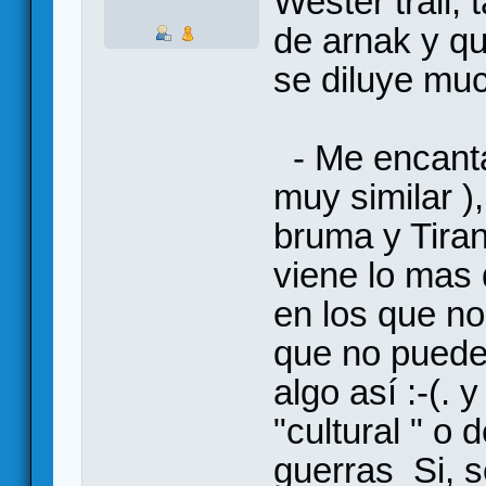
Wester trail,
de arnak y q
se diluye mu
- Me encanta 
muy similar )
bruma y Tiran
viene lo mas 
en los que n
que no puede 
algo así :-(. 
"cultural " o 
guerras Si, s