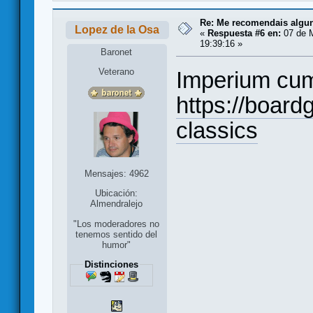
Re: Me recomendais alg
Lopez de la Osa
«
Respuesta #6 en:
07 de 
19:39:16 »
Baronet
Veterano
Imperium cu
https://boar
classics
Mensajes: 4962
Ubicación:
Almendralejo
"Los moderadores no
tenemos sentido del
humor"
Distinciones