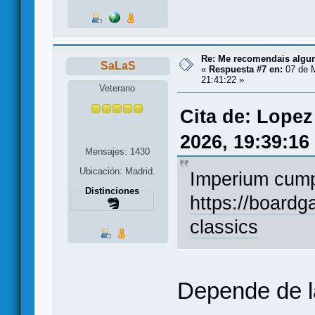
Re: Me recomendais alg
SaLaS
«
Respuesta #7 en:
07 de 
21:41:22 »
Veterano
Cita de: Lopez
2026, 19:39:16
Mensajes: 1430
Ubicación: Madrid.
Imperium cum
Distinciones
https://board
classics
Depende de la