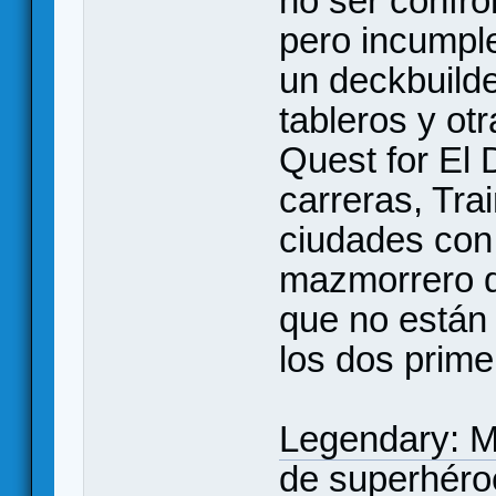
no ser confro
pero incumpl
un deckbuilde
tableros y ot
Quest for El
carreras, Tra
ciudades con 
mazmorrero d
que no están
los dos prime
Legendary: M
de superhéro