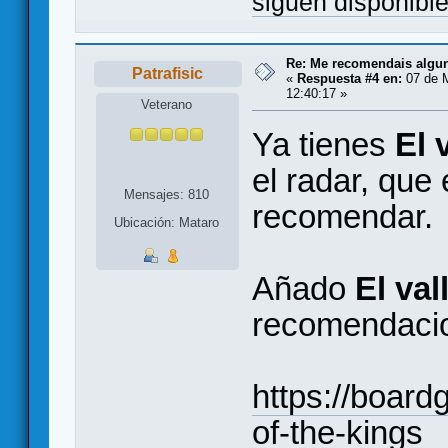
siguen disponibl
Re: Me recomendais alg
Patrafisic
«
Respuesta #4 en:
07 de 
12:40:17 »
Veterano
Ya tienes
El 
el radar, que 
Mensajes: 810
recomendar.
Ubicación: Mataro
Añado
El val
recomendaci
https://boar
of-the-kings