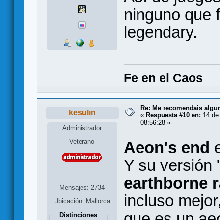
ninguno que f
legendary.
Fe en el Caos
Re: Me recomendais alg
kesulin
«
Respuesta #10 en:
14 de
08:56:28 »
Administrador
Veterano
Aeon's end
e
Y su versión 
earthborne 
Mensajes: 2734
incluso mejor
Ubicación: Mallorca
que es un aeo
Distinciones