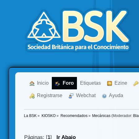
  Inicio
  Foro
Etiquetas
  Ezine
  Registrarse
  Webchat
  Ayuda
La BSK
»
KIOSKO
»
Recomendados
»
Mecánicas
(Moderador:
Bla
Páginas: [
1
]
Ir Abajo