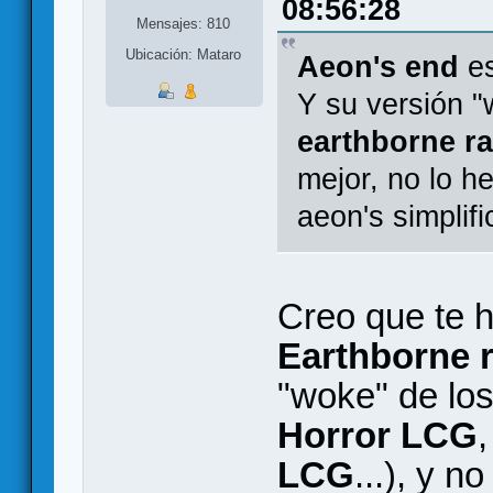
08:56:28
Mensajes: 810
Ubicación: Mataro
Aeon's end
es
Y su versión "
earthborne r
mejor, no lo h
aeon's simplifi
Creo que te 
Earthborne 
"woke" de lo
Horror LCG
LCG
...), y n