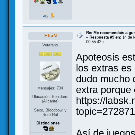
Re: Me recomendais alg
EbaN
«
Respuesta #9 en:
14 de 
00:55:42 »
Veterano
Apoteosis es
los extras es
dudo mucho qu
extra porque 
Mensajes: 704
Ubicación: Benidorm
https://labsk
(Alicante)
topic=272871
Sexo, Bloodbowl y
Rock'Rol
Distinciones
Así de juego