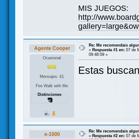
MIS JUEGOS:
http://www.board
gallery=large&ow
Re: Me recomendais alg
Agente Cooper
«
Respuesta #1 en:
07 de 
09:48:09 »
Ocasional
Estas buscan
Mensajes: 61
Fire Walk with Me
Distinciones
Re: Me recomendais alg
e-1000
«
Respuesta #2 en:
07 de 