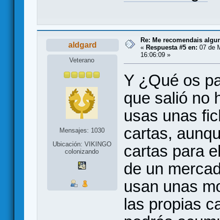
Re: Me recomendais alg
aldgard
«
Respuesta #5 en:
07 de 
16:06:09 »
Veterano
Y ¿Qué os pa
que salió no
usas unas fi
cartas, aunq
Mensajes: 1030
Ubicación: VIKINGO
cartas para e
colonizando
de un mercado
usan unas mo
las propias c