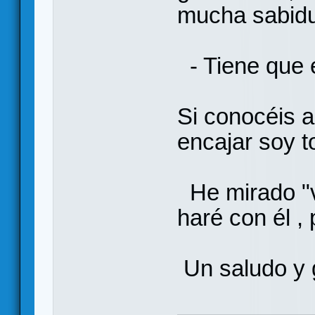
mucha sabidu
- Tiene que 
Si conocéis 
encajar soy t
He mirado "v
haré con él ,
Un saludo y g