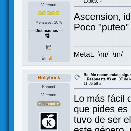
10:39:30 »
Veterano
Ascension, id
Mensajes: 1079
Poco "puteo"
Distinciones
MetaL \m/ \m/
Re: Me recomendais alg
Hollyhock
«
Respuesta #3 en:
07 de 
11:36:58 »
Baronet
Veterano
Lo más fácil 
que pides es
tuvo de ser 
este género,