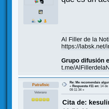
Al Filler de la Not
https://labsk.ne
Grupo difusión 
t.me/AlFillerdela
Re: Me recomendais alg
Patrafisic
«
Respuesta #11 en:
14 de 
09:11:34 »
Veterano
Cita de: kesul