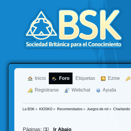
  Inicio
  Foro
Etiquetas
  Ezine
  Registrarse
  Webchat
  Ayuda
La BSK
»
KIOSKO
»
Recomendados
»
Juegos de rol
»
Charlando 
Páginas: [
1
]
Ir Abajo