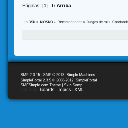
Páginas: [
1
]
Ir Arriba
La BSK
»
KIOSKO
»
Recomendados
»
Juegos de rol
»
Charlando
SMF 2.0.15
|
SMF © 2013
,
Simple Machines
SimplePortal 2.3.5 © 2008-2012, SimplePortal
SMFSimple.com Theme | Skin Samp
Sitemap:
Boards
|
Topics
|
XML