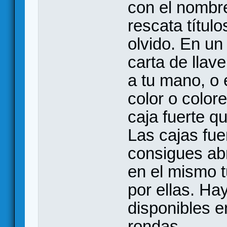
con el nombre
rescata títul
olvido. En un
carta de llav
a tu mano, o 
color o color
caja fuerte q
Las cajas fuer
consigues abr
en el mismo t
por ellas. Hay
disponibles e
rondas.