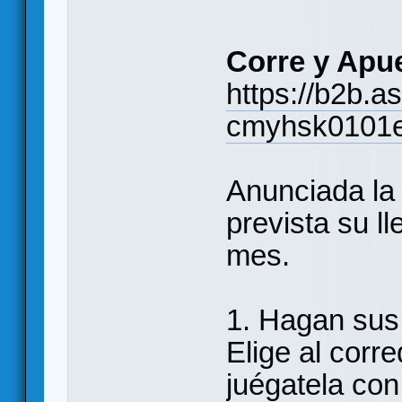
Corre y Apu
https://b2b.
cmyhsk0101
Anunciada la 
prevista su ll
mes.
1. Hagan sus
Elige al corr
juégatela co