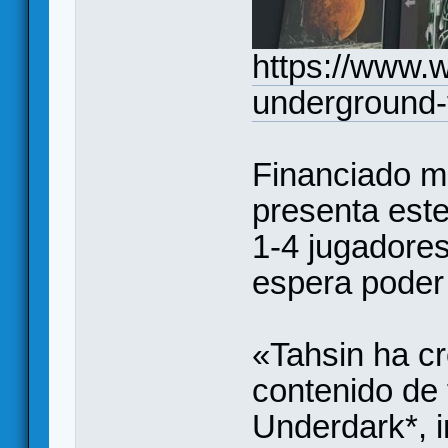
https://www.
underground-t
Financiado m
presenta est
1-4 jugadore
espera poder
«Tahsin ha c
contenido de 
Underdark*, 