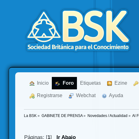
  Inicio
  Foro
Etiquetas
  Ezine
  Registrarse
  Webchat
  Ayuda
La BSK
»
GABINETE DE PRENSA
»
Novedades / Actualidad
»
Al F
Páginas: [
1
]
Ir Abajo