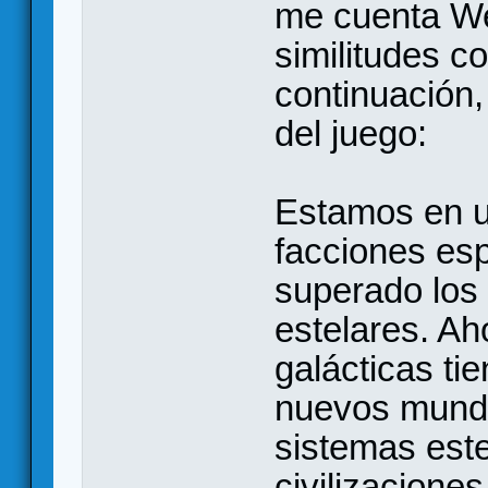
me cuenta Wes
similitudes c
continuación
del juego:
Estamos en un
facciones es
superado los 
estelares. Ah
galácticas ti
nuevos mundo
sistemas este
civilizacione