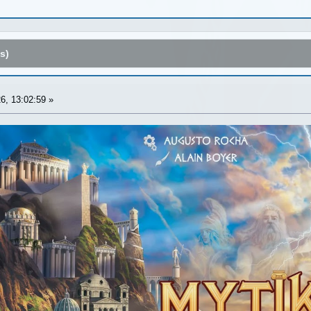
s)
6, 13:02:59 »