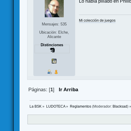
Lo había pillado en Phili
Mi colección de juegos
Mensajes: 535
Ubicación: Elche,
Alicante
Distinciones
Páginas: [
1
]
Ir Arriba
La BSK
»
LUDOTECA
»
Reglamentos
(Moderador:
Blacksad
) 