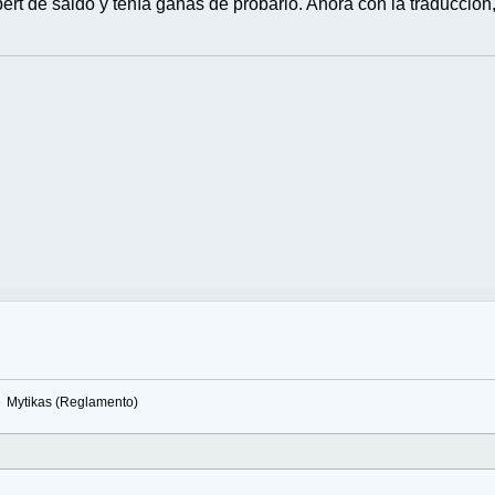
bert de saldo y tenía ganas de probarlo. Ahora con la traducción
»
Mytikas (Reglamento)