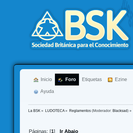
  Inicio
  Foro
Etiquetas
  Ezine
  Ayuda
La BSK
»
LUDOTECA
»
Reglamentos
(Moderador:
Blacksad
) »
Páginas: [
1
]
Ir Abajo