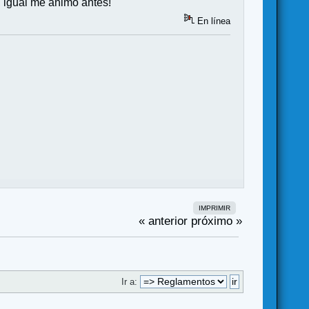
, igual me animo antes!
En línea
IMPRIMIR
« anterior
próximo »
Ir a: