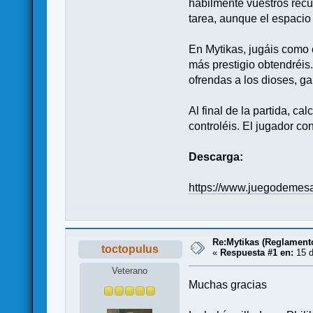
hábilmente vuestros recu
tarea, aunque el espacio 
En Mytikas, jugáis como 
más prestigio obtendréis.
ofrendas a los dioses, ga
Al final de la partida, c
controléis. El jugador co
Descarga:
https://www.juegodemesa
Re:Mytikas (Reglament
toctopulus
«
Respuesta #1 en:
15 d
Veterano
Muchas gracias