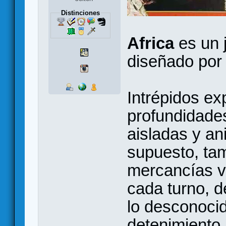
Distinciones
Africa
es un 
diseñado por
Intrépidos ex
profundidades
aisladas y an
supuesto, ta
mercancías v
cada turno, d
lo desconoci
detenimiento 