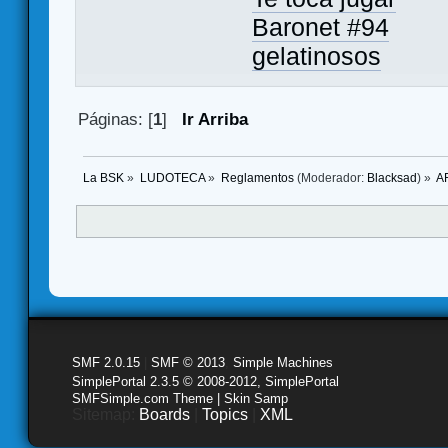
Baronet #94
gelatinosos
Páginas: [
1
]
Ir Arriba
La BSK
»
LUDOTECA
»
Reglamentos
(Moderador:
Blacksad
) »
A
SMF 2.0.15
|
SMF © 2013
,
Simple Machines
SimplePortal 2.3.5 © 2008-2012, SimplePortal
SMFSimple.com Theme | Skin Samp
Sitemap:
Boards
|
Topics
|
XML