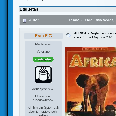
Etiquetas:
Autor
Tema: (Leído 1845 veces)
AFRICA - Reglamento en 
Fran F G
«
en:
16 de Mayo de 2026, 
Moderador
Veterano
Mensajes: 8572
Ubicación:
Shadowbrook
Ich bin ein Spielfreak
aber ich spiele sehr
selten