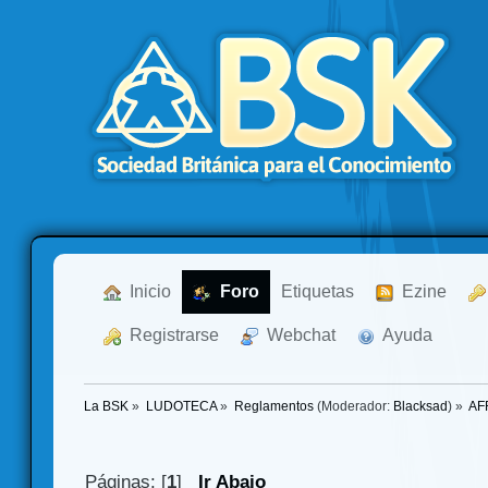
  Inicio
  Foro
Etiquetas
  Ezine
  Registrarse
  Webchat
  Ayuda
La BSK
»
LUDOTECA
»
Reglamentos
(Moderador:
Blacksad
) »
AF
Páginas: [
1
]
Ir Abajo