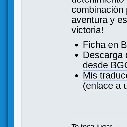
combinación p
aventura y est
victoria!
Ficha en 
Descarga 
desde BG
Mis traduc
(enlace a 
Te toca jugar