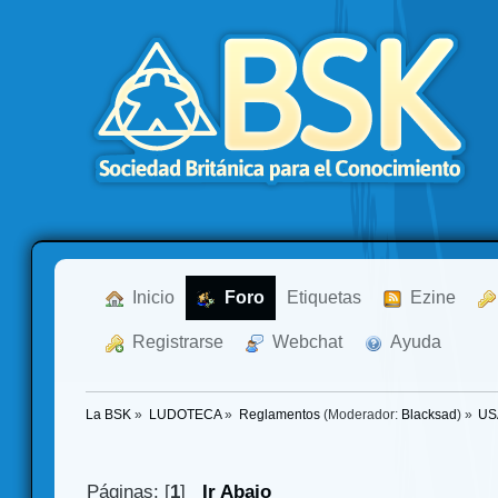
  Inicio
  Foro
Etiquetas
  Ezine
  Registrarse
  Webchat
  Ayuda
La BSK
»
LUDOTECA
»
Reglamentos
(Moderador:
Blacksad
) »
USA
Páginas: [
1
]
Ir Abajo