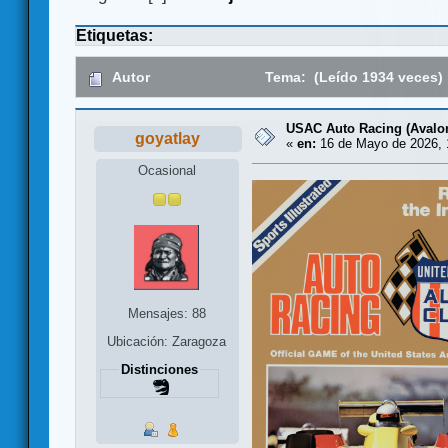
Etiquetas:
Autor
Tema: (Leído 1934 veces)
USAC Auto Racing (Avalon
goyatlay
«
en:
16 de Mayo de 2026, 
Ocasional
Mensajes: 88
Ubicación: Zaragoza
Distinciones