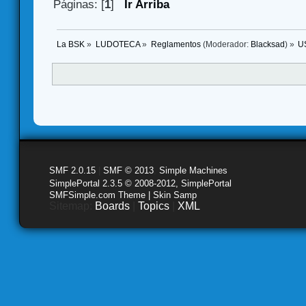
Páginas: [
1
]
Ir Arriba
La BSK
»
LUDOTECA
»
Reglamentos
(Moderador:
Blacksad
) »
US
SMF 2.0.15
|
SMF © 2013
,
Simple Machines
SimplePortal 2.3.5 © 2008-2012, SimplePortal
SMFSimple.com Theme | Skin Samp
Sitemap:
Boards
|
Topics
|
XML