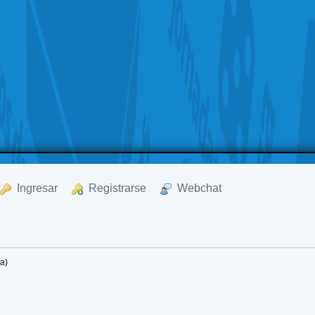
  Ingresar
  Registrarse
  Webchat
a)