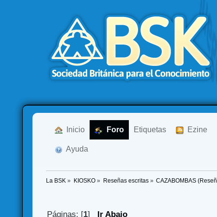
  Inicio
  Foro
Etiquetas
  Ezine
  Ayuda
La BSK
»
KIOSKO
»
Reseñas escritas
»
CAZABOMBAS (Reseñ
Páginas: [
1
]
Ir Abajo