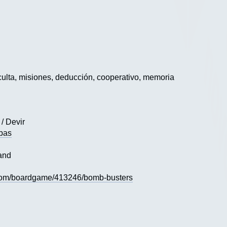
ulta, misiones, deducción, cooperativo, memoria
 / Devir
mbas
and
com/boardgame/413246/bomb-busters