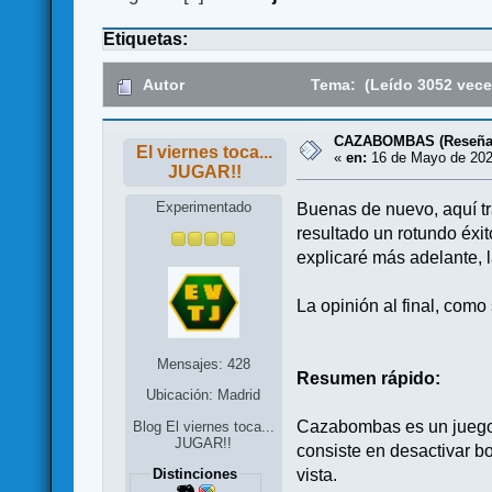
Etiquetas:
Autor
Tema: (Leído 3052 vece
CAZABOMBAS (Reseña
El viernes toca...
«
en:
16 de Mayo de 202
JUGAR!!
Experimentado
Buenas de nuevo, aquí t
resultado un rotundo éxi
explicaré más adelante, l
La opinión al final, como
Mensajes: 428
Resumen rápido:
Ubicación: Madrid
Cazabombas es un juego 
Blog El viernes toca...
JUGAR!!
consiste en desactivar b
vista.
Distinciones