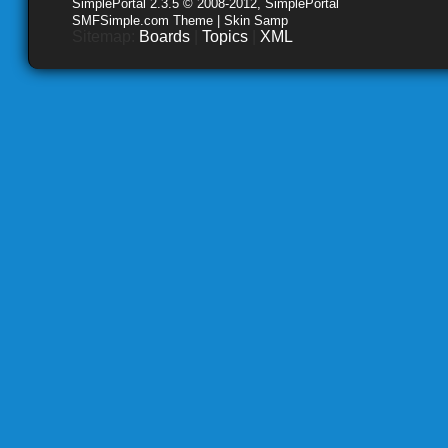
SimplePortal 2.3.5 © 2008-2012, SimplePortal
SMFSimple.com Theme | Skin Samp
Sitemap:
Boards
|
Topics
|
XML