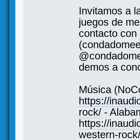
Invitamos a l
juegos de me
contacto con
(condadomee
@condadomee
demos a conoc
Música (NoCo
https://inaudi
rock/
- Alaba
https://inaud
western-rock