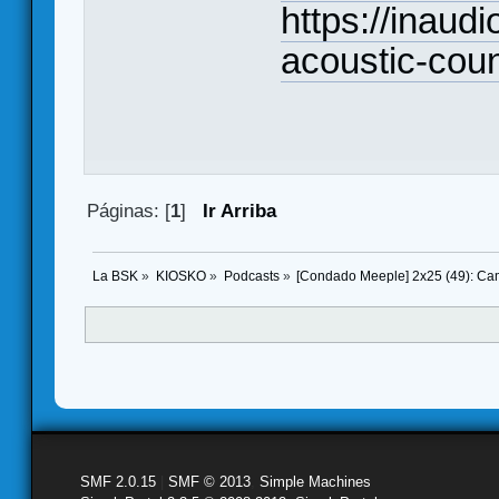
https://inaudi
acoustic-coun
Páginas: [
1
]
Ir Arriba
La BSK
»
KIOSKO
»
Podcasts
»
[Condado Meeple] 2x25 (49): Ca
SMF 2.0.15
|
SMF © 2013
,
Simple Machines