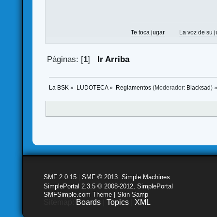
Te toca jugar
La voz de su 
Páginas: [
1
]
Ir Arriba
La BSK
»
LUDOTECA
»
Reglamentos
(Moderador:
Blacksad
) 
SMF 2.0.15
|
SMF © 2013
,
Simple Machines
SimplePortal 2.3.5 © 2008-2012, SimplePortal
SMFSimple.com Theme | Skin Samp
Sitemap:
Boards
|
Topics
|
XML