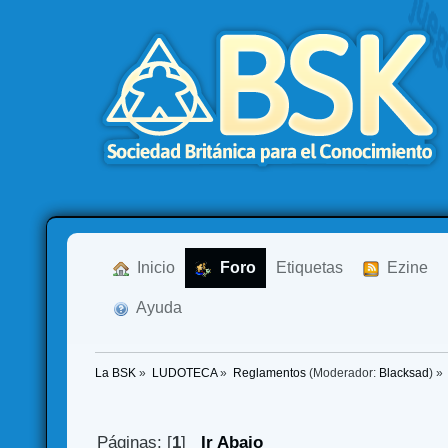
  Inicio
  Foro
Etiquetas
  Ezine
  Ayuda
La BSK
»
LUDOTECA
»
Reglamentos
(Moderador:
Blacksad
) »
Páginas: [
1
]
Ir Abajo