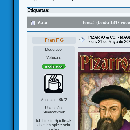
Etiquetas:
Autor
Tema: (Leído 1847 vece
PIZARRO & CO. - MAGE
Fran F G
«
en:
21 de Mayo de 202
Moderador
Veterano
Mensajes: 8572
Ubicación:
Shadowbrook
Ich bin ein Spielfreak
aber ich spiele sehr
selten