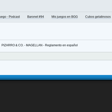
juego - Podcast
Baronet #94
Mis juegos en BGG
Cubos gelatinosos
»
PIZARRO & CO. - MAGELLAN - Reglamento en español