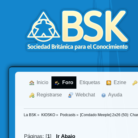
  Inicio
  Foro
Etiquetas
  Ezine
  Registrarse
  Webchat
  Ayuda
La BSK
»
KIOSKO
»
Podcasts
»
[Condado Meeple] 2x26 (50): Char
Páginas: [
1
]
Ir Abajo