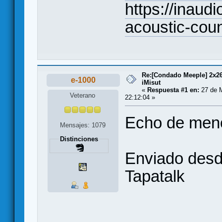
https://inaudi
acoustic-coun
Re:[Condado Meeple] 2x26
e-1000
iMisut
«
Respuesta #1 en:
27 de 
Veterano
22:12:04 »
Echo de meno
Mensajes: 1079
Distinciones
Enviado des
Tapatalk