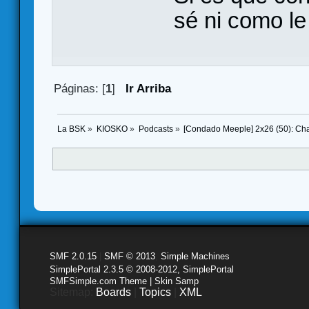
sé ni como le 
Páginas: [
1
]
Ir Arriba
La BSK
»
KIOSKO
»
Podcasts
»
[Condado Meeple] 2x26 (50): Cha
SMF 2.0.15
|
SMF © 2013
,
Simple Machines
SimplePortal 2.3.5 © 2008-2012, SimplePortal
SMFSimple.com Theme | Skin Samp
Sitemap:
Boards
|
Topics
|
XML