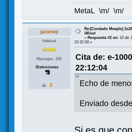
MetaL \m/ \m/
Re:[Condado Meeple] 2x26
jaxsnop
iMisut
«
Respuesta #2 en:
10 de J
Habitual
10:32:50 »
Cita de: e-100
Mensajes: 205
22:12:04
Distinciones
Echo de menos
Enviado desde
Si es que con