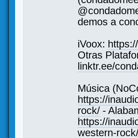
@condadomee
demos a conoc
iVoox:
https:
Otras Plataf
linktr.ee/co
Música (NoCo
https://inaudi
rock/
- Alaba
https://inaud
western-rock