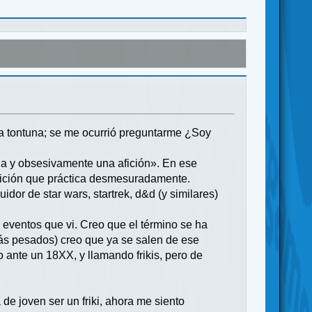
guna tontuna; se me ocurrió preguntarme ¿Soy
da y obsesivamente una afición». En ese
afición que práctica desmesuradamente.
dor de star wars, startrek, d&d (y similares)
 eventos que vi. Creo que el término se ha
más pesados) creo que ya se salen de ese
o ante un 18XX, y llamando frikis, pero de
de joven ser un friki, ahora me siento