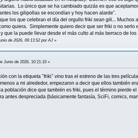
rsitarias. Lo único que se ha cambiado quizás es que aceptam
ntes los gilipollas se escondían y hoy hacen alarde".
que los que celebran el día del orgullo friki sean gili... Muchos
como quiera. Simplemente quiero decir que ser friki o no serlo
 y que la puede llevar desde el más culto al más berraco de los
unio de 2026, 09:13:52 por AJ
»
e Junio de 2026, 10:21:10 »
ión con la etiqueta "friki" vino tras el estreno de las tres pelícu
 menos a mi alrededor, empezaron a decir que ellos también eran
ia población dice que también es friki, pues el término pierde el 
tura antes despreciada (básicamente fantasía, SciFi, comics, ma