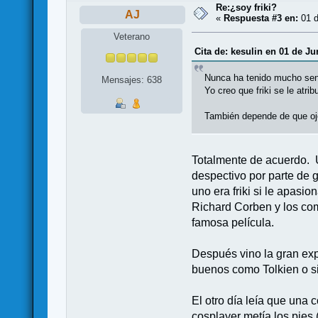
Re:¿soy friki?
AJ
«
Respuesta #3 en:
01 d
Veterano
Cita de: kesulin en 01 de Ju
Nunca ha tenido mucho senti
Mensajes: 638
Yo creo que friki se le atri
También depende de que ojos
Totalmente de acuerdo. U
despectivo por parte de g
uno era friki si le apasi
Richard Corben y los com
famosa película.
Después vino la gran expl
buenos como Tolkien o si
El otro día leía que una
cosplayer metía los pies