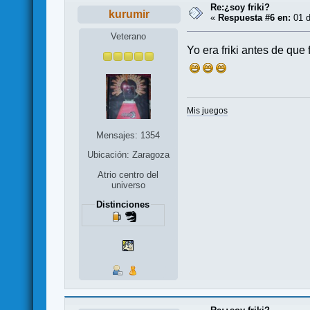
Re:¿soy friki?
kurumir
«
Respuesta #6 en:
01 d
Veterano
Yo era friki antes de que
Mis juegos
Mensajes: 1354
Ubicación: Zaragoza
Atrio centro del
universo
Distinciones