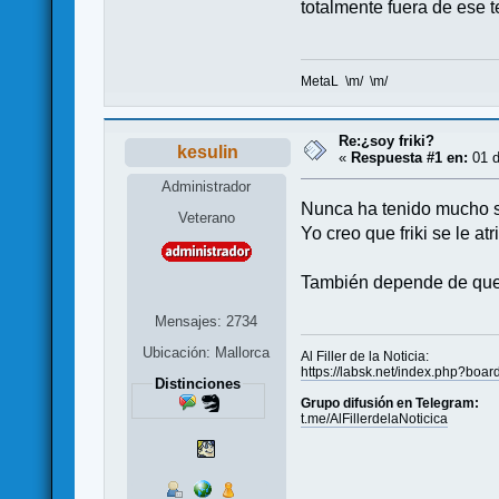
totalmente fuera de ese t
MetaL \m/ \m/
Re:¿soy friki?
kesulin
«
Respuesta #1 en:
01 d
Administrador
Nunca ha tenido mucho se
Veterano
Yo creo que friki se le a
También depende de que o
Mensajes: 2734
Ubicación: Mallorca
Al Filler de la Noticia:
https://labsk.net/index.php?boa
Distinciones
Grupo difusión en Telegram:
t.me/AlFillerdelaNoticica