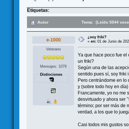
Etiquetas:
Autor
Tema: (Leído 5544 vece
¿soy friki?
e-1000
«
en:
01 de Junio de 202
Veterano
Ya que hace poco fue el d
un friki?
Mensajes: 1079
Según una de las acepci
sentido pues sí, soy fri
Distinciones
Pero centrándome en lo qu
y (sobre todo hoy en día
Francamente, yo no me se
desvirtuado y ahora ser 
término; por ser más de n
verdad, a los que lo jueg
Casi todos mis gustos son