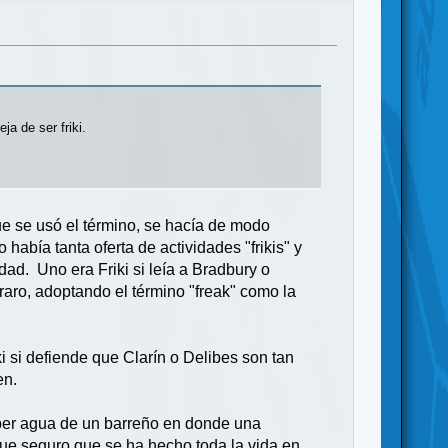
ja de ser friki.
e se usó el término, se hacía de modo
había tanta oferta de actividades "frikis" y
idad. Uno era Friki si leía a Bradbury o
aro, adoptando el término "freak" como la
ki si defiende que Clarín o Delibes son tan
en.
eber agua de un barreño en donde una
que seguro que se ha hecho toda la vida en