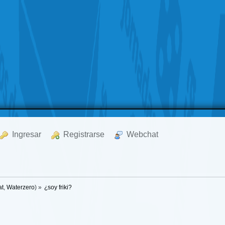
  Ingresar
  Registrarse
  Webchat
at
,
Waterzero
) »
¿soy friki?