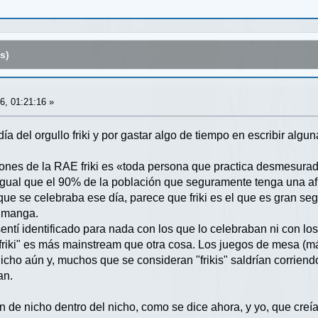
s)
6, 01:21:16 »
ía del orgullo friki y por gastar algo de tiempo en escribir al
ones de la RAE friki es «toda persona que practica desmesura
ki igual que el 90% de la población que seguramente tenga una 
e se celebraba ese día, parece que friki es el que es gran segui
) manga.
ntí identificado para nada con los que lo celebraban ni con los
"friki" es más mainstream que otra cosa. Los juegos de mesa (
icho aún y, muchos que se consideran "frikis" saldrían corriend
an.
 de nicho dentro del nicho, como se dice ahora, y yo, que creía 