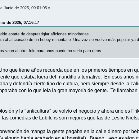
e Junio de 2026, 09:01:05 »
nio de 2026, 07:56:17
do aparte de desprestigiar aficiones minoritarias.
buia al aficionado de un hobby minoritario. Una vez se vuelve más popular ya de
 vean al otro, friki para unos puede no serlo para otros.
no que tiene años recuerda que en los primeros tiempos en qu
ente que estaba fuera del mundillo alternativo. En esos años no 
onaba y defendía cierto tipo de cultura, pero siempre desde la cal
paraba con lo que leía la gran mayoría de gente. Te llamaban r
osión y la "anticultura" se volvío el negocio y ahora uno es Fri
 las comedias de Lubitchs son mejores que las de Leslie Niels
 convención de manga la gente pagaba en la calle dinero por b
 (y alguno había acabado en el hospital). Bueno... eso es algo 