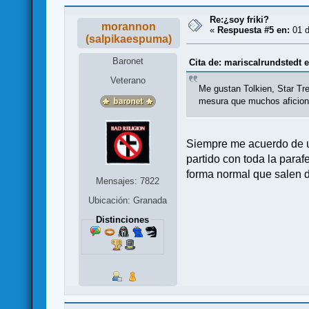
Re:¿soy friki?
morannon
«
Respuesta #5 en:
01 d
(salpikaespuma)
Baronet
Cita de: mariscalrundstedt 
Veterano
Me gustan Tolkien, Star Tre
mesura que muchos aficiona
Siempre me acuerdo de un
partido con toda la paraf
forma normal que salen 
Mensajes: 7822
Ubicación: Granada
Distinciones