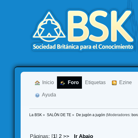
  Inicio
  Foro
Etiquetas
  Ezine
  Ayuda
La BSK
»
SALÓN DE TE
»
De jugón a jugón
(Moderadores:
bor
Páginas: [
1
]
2
>>
Ir Abajo