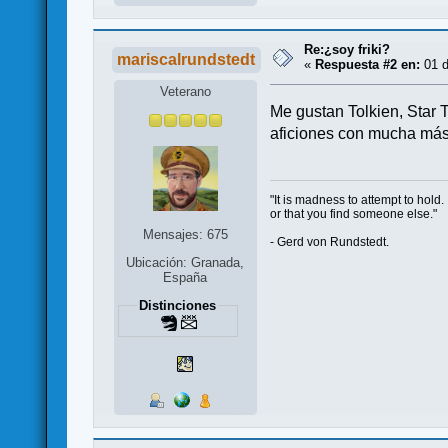
Re:¿soy friki?
mariscalrundstedt
«
Respuesta #2 en:
01 d
Veterano
Me gustan Tolkien, Star T
aficiones con mucha más 
"It is madness to attempt to hold.
or that you find someone else."
Mensajes: 675
- Gerd von Rundstedt.
Ubicación: Granada,
España
Distinciones