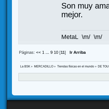
Son muy amab
mejor.
MetaL \m/ \m/
Páginas:
<<
1
...
9
10
[
11
]
Ir Arriba
La BSK
»
MERCADILLO
»
Tiendas físicas en el mundo
»
DE TOU