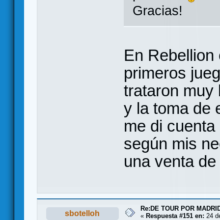
Gracias!
En Rebellion
primeros jue
trataron muy 
y la toma de 
me di cuenta
según mis ne
una venta de
Re:DE TOUR POR MADRID
sbotelloh
«
Respuesta #151 en:
24 de