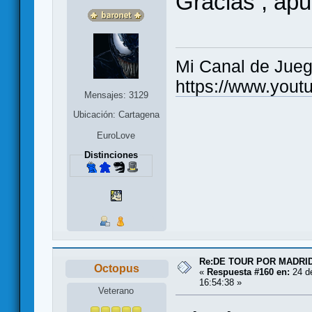
Gracias , apu
Mi Canal de Jue
https://www.you
Mensajes: 3129
Ubicación: Cartagena
EuroLove
Distinciones
Re:DE TOUR POR MADRID
Octopus
«
Respuesta #160 en:
24 d
16:54:38 »
Veterano