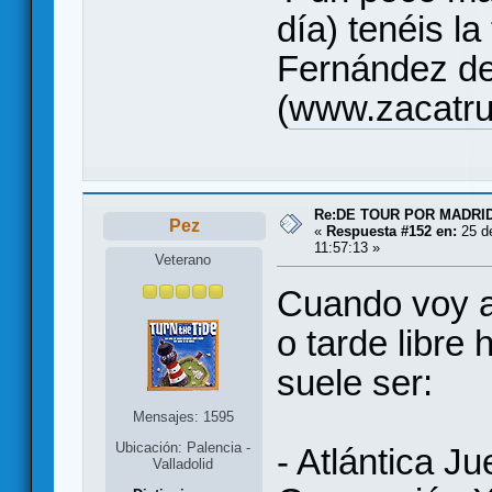
día) tenéis la
Fernández de
(
www.zacatru
Re:DE TOUR POR MADRID
Pez
«
Respuesta #152 en:
25 de
11:57:13 »
Veterano
Cuando voy a
o tarde libre 
suele ser:
Mensajes: 1595
Ubicación: Palencia -
- Atlántica J
Valladolid