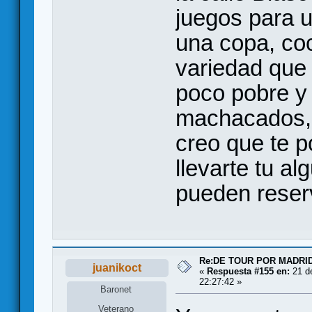
juegos para u
una copa, coc
variedad que 
poco pobre y
machacados, 
creo que te 
llevarte tu al
pueden reser
Re:DE TOUR POR MADRID
juanikoct
«
Respuesta #155 en:
21 d
22:27:42 »
Baronet
Veterano