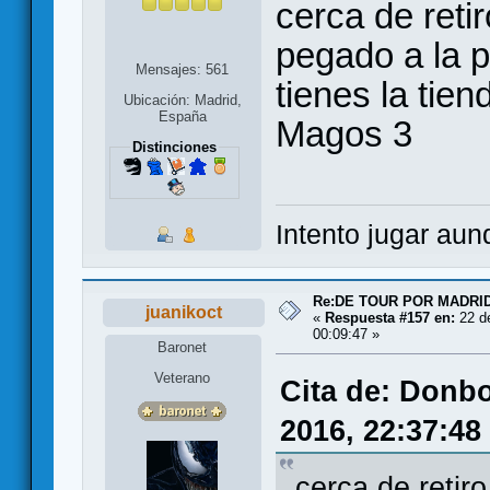
cerca de retir
pegado a la 
Mensajes: 561
tienes la tie
Ubicación: Madrid,
España
Magos 3
Distinciones
Intento jugar aun
Re:DE TOUR POR MADRID
juanikoct
«
Respuesta #157 en:
22 d
00:09:47 »
Baronet
Veterano
Cita de: Donb
2016, 22:37:48
cerca de retir