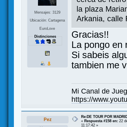
la plaza Maria
Mensajes: 3129
Arkania, call
Ubicación: Cartagena
EuroLove
Gracias!!
Distinciones
La pongo en r
Si sabeis alg
tambien me v
Mi Canal de Jue
https://www.you
Re:DE TOUR POR MADRID
Pez
«
Respuesta #158 en:
22 d
11:17:42 »