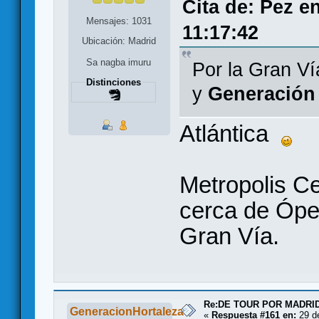
Cita de: Pez e
Mensajes: 1031
11:17:42
Ubicación: Madrid
Sa nagba imuru
Por la Gran Ví
Distinciones
y
Generación
Atlántica
Metropolis Ce
cerca de Ópe
Gran Vía.
Re:DE TOUR POR MADRID
GeneracionHortaleza
«
Respuesta #161 en:
29 de