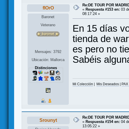
Re:DE TOUR POR MADRID
flOrO
«
Respuesta #153 en:
03 d
08:17:24 »
Baronet
Veterano
En 15 días v
tienda de war
es pero no ti
Mensajes: 3792
Sabéis algun
Ubicación: Mallorca
Distinciones
Mi Colección
|
Mis Deseados
|
PAX
Re:DE TOUR POR MADRID
Srounyt
«
Respuesta #154 en:
04 d
13:05:22 »