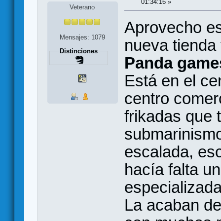
01:34:16 »
Veterano
Aprovecho es
Mensajes: 1079
nueva tienda 
Distinciones
Panda game
Está en el ce
centro comerc
frikadas que 
submarinismo
escalada, esc
hacía falta u
especializada
La acaban de 