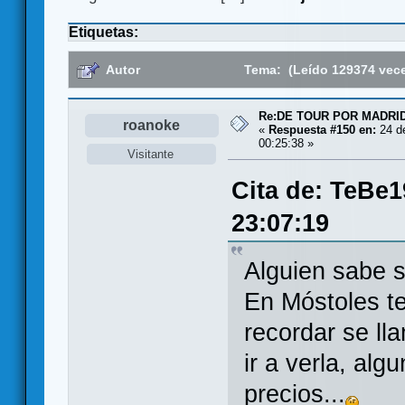
Etiquetas:
Autor
Tema: (Leído 129374 vec
Re:DE TOUR POR MADRID
roanoke
«
Respuesta #150 en:
24 de
00:25:38 »
Visitante
Cita de: TeBe1
23:07:19
Alguien sabe s
En Móstoles t
recordar se ll
ir a verla, alg
precios...