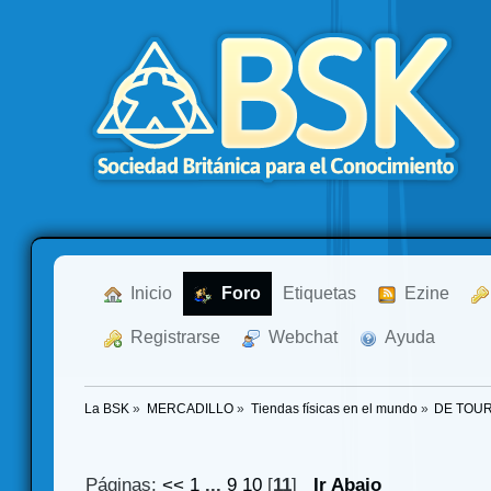
  Inicio
  Foro
Etiquetas
  Ezine
  Registrarse
  Webchat
  Ayuda
La BSK
»
MERCADILLO
»
Tiendas físicas en el mundo
»
DE TOUR
Páginas:
<<
1
...
9
10
[
11
]
Ir Abajo