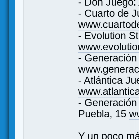
- Don Juego:
- Cuarto de J
www.cuartod
- Evolution S
www.evoluti
- Generación
www.generac
- Atlántica Ju
www.atlantic
- Generación 
Puebla, 15
w
Y un poco más