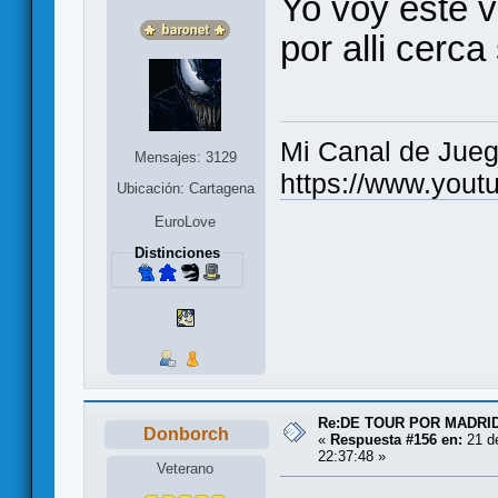
Yo voy este vi
por alli cerc
Mi Canal de Jue
Mensajes: 3129
https://www.you
Ubicación: Cartagena
EuroLove
Distinciones
Re:DE TOUR POR MADRID
Donborch
«
Respuesta #156 en:
21 d
22:37:48 »
Veterano