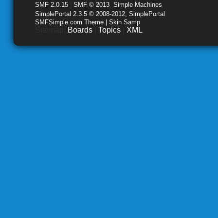
SMF 2.0.15
|
SMF © 2013
,
Simple Machines
SimplePortal 2.3.5 © 2008-2012, SimplePortal
SMFSimple.com Theme | Skin Samp
Sitemap:
Boards
|
Topics
|
XML