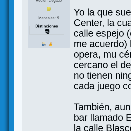
Recien Llegado
Yo la que sue
Mensajes: 9
Center, la cu
Distinciones
calle espejo (
me acuerdo) l
opera, mu cén
cercano el de
no tienen nin
cada juego co
También, aun
bar llamado 
la calle Blas