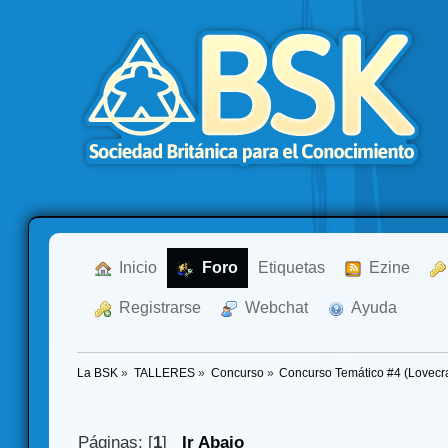
  Inicio
  Foro
Etiquetas
  Ezine
  Registrarse
  Webchat
  Ayuda
La BSK
»
TALLERES
»
Concurso
»
Concurso Temático #4 (Lovecra
Páginas: [
1
]
Ir Abajo