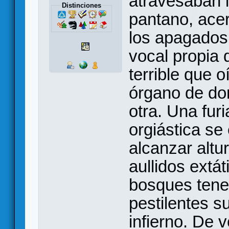
atravesaban 
Distinciones
pantano, acer
los apagados
vocal propia 
terrible que o
órgano de don
otra. Una furi
orgiástica se
alcanzar altu
aullidos extá
bosques tene
pestilentes s
infierno. De 