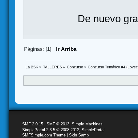
De nuevo gra
Páginas: [
1
]
Ir Arriba
La BSK
»
TALLERES
»
Concurso
»
Concurso Temático #4 (Lovecr
SMF 2.0.15
|
SMF © 2013
,
Simple Machines
SimplePortal 2.3.5 © 2008-2012, SimplePortal
SMFSimple.com Theme | Skin Samp