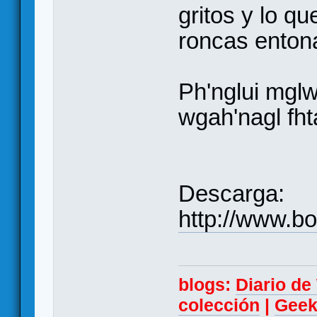
gritos y lo q
roncas enton
Ph'nglui mglw
wgah'nagl fht
Descarga:
http://www.bo
blogs:
Diario d
colección
|
Geek