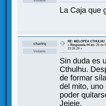
Visitante
La Caja que g
RE: MELOPEA CTHULHU
charirq
«
Respuesta #4 en:
26 de F
23:26:29 »
Visitante
Sin duda es 
Cthulhu. Des
de formar sí
del mito, uno
poder quitars
Jejeje.