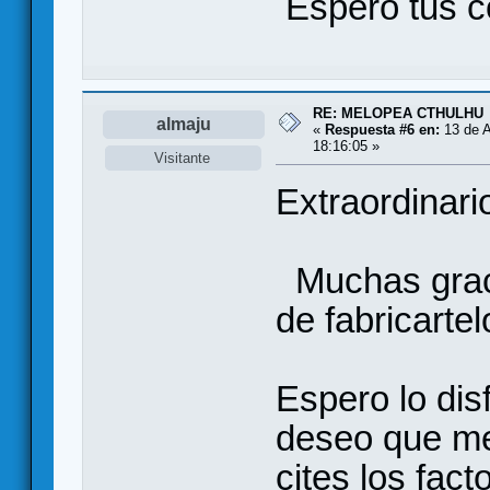
Espero tus 
RE: MELOPEA CTHULHU
almaju
«
Respuesta #6 en:
13 de A
18:16:05 »
Visitante
Extraordinario
Muchas graci
de fabricarte
Espero lo dis
deseo que me 
cites los fact