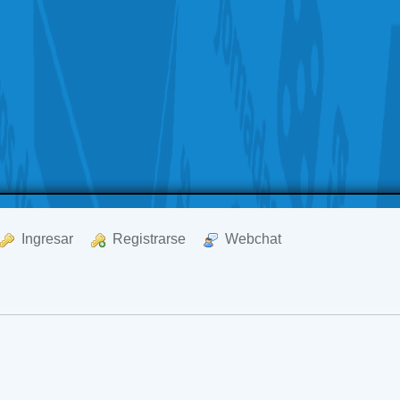
  Ingresar
  Registrarse
  Webchat