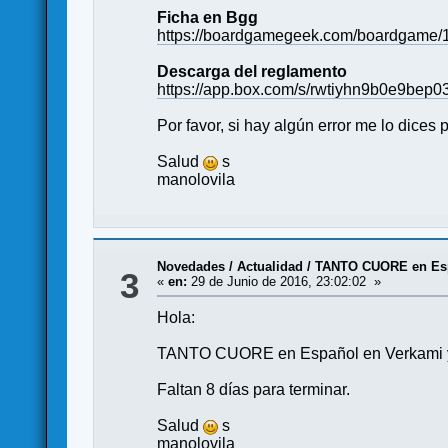
Ficha en Bgg
https://boardgamegeek.com/boardgame/1
Descarga del reglamento
https://app.box.com/s/rwtiyhn9b0e9be
Por favor, si hay algún error me lo dices p
Salud
s
manolovila
Novedades / Actualidad
/
TANTO CUORE en Espa
3
«
en:
29 de Junio de 2016, 23:02:02 »
Hola:
TANTO CUORE en Español en Verkami y K
Faltan 8 días para terminar.
Salud
s
manolovila