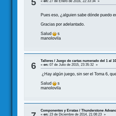
5
«
en:
27 de Enero de 2016, 22:33:34 »
Pues eso, ¿alguien sabe dónde puedo enc
Gracias por adelantado.
Salud
s
manolovila
Talleres
/
Juego de cartas numerado del 1 al 1
6
«
en:
07 de Julio de 2015, 23:35:32 »
¿Hay algún juego, sin ser el Toma 6, qu
Salud
s
manolovila
Componentes y Erratas
/
Thunderstone Adva
7
«
en:
23 de Diciembre de 2014, 21:08:23 »