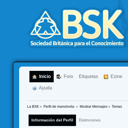
  Inicio
  Foro
Etiquetas
  Ezine
  Ayuda
La BSK
»
Perfil de manolovila 
»
Mostrar Mensajes
»
Temas
Información del Perfil
Distinciones