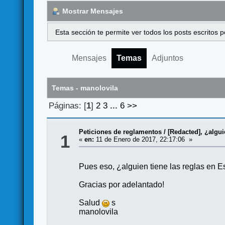
Mostrar Mensajes
Esta sección te permite ver todos los posts escritos
Mensajes
Temas
Adjuntos
Temas - manolovila
Páginas: [
1
]
2
3
...
6
>>
Peticiones de reglamentos
/
[Redacted], ¿algui
1
«
en:
11 de Enero de 2017, 22:17:06 »
Pues eso, ¿alguien tiene las reglas en E
Gracias por adelantado!
Salud
s
manolovila