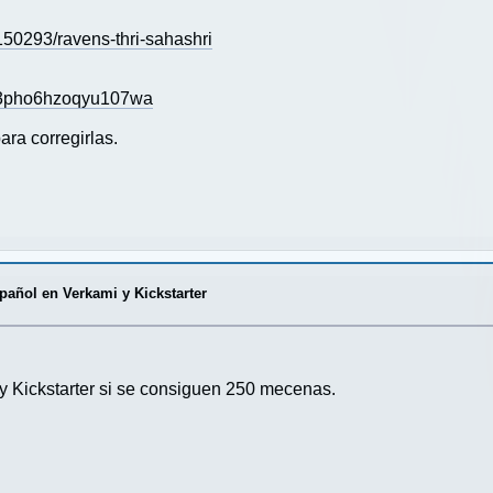
50293/ravens-thri-sahashri
p03pho6hzoqyu107wa
ara corregirlas.
ñol en Verkami y Kickstarter
ickstarter si se consiguen 250 mecenas.