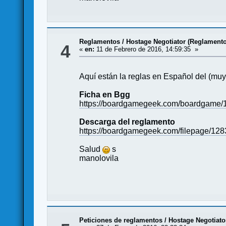
Reglamentos
/
Hostage Negotiator (Reglamento
4
«
en:
11 de Febrero de 2016, 14:59:35 »
Aquí están la reglas en Español del (muy 
Ficha en Bgg
https://boardgamegeek.com/boardgame/1
Descarga del reglamento
https://boardgamegeek.com/filepage/128
Salud
s
manolovila
Peticiones de reglamentos
/
Hostage Negotiato