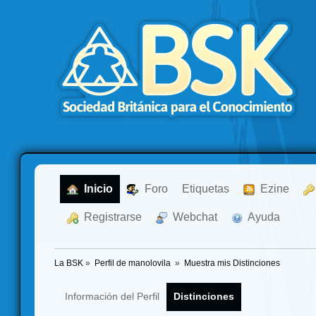
  Inicio
  Foro
Etiquetas
  Ezine
  Registrarse
  Webchat
  Ayuda
La BSK
»
Perfil de manolovila 
»
Muestra mis Distinciones
Información del Perfil
Distinciones