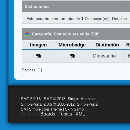
Distinciones
Este usuario tiene un total de
1
Distinción(es). Detalles:
Categoría: Distinciones en la BSK
Imagen
Microbadge
Distinción
R
Dinosaurio
Páginas: [
1
]
SMF 2.0.15
|
SMF © 2013
,
Simple Machines
SimplePortal 2.3.5 © 2008-2012, SimplePortal
SMFSimple.com Theme | Skin Samp
Sitemap:
Boards
|
Topics
|
XML