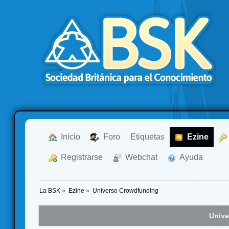
  Inicio
  Foro
Etiquetas
  Ezine
  Registrarse
  Webchat
  Ayuda
La BSK
»
Ezine
»
Universo Crowdfunding
Unive