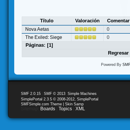
Título
Valoración
Comentar
Nova Aetas
0
The Exiled: Siege
0
Páginas: [
1
]
Regresar 
Powered By
SMF 
SMF 2.0.15
|
SMF © 2013
,
Simple Machines
SimplePortal 2.3.5 © 2008-2012, SimplePortal
SMFSimple.com Theme | Skin Samp
Sitemap:
Boards
|
Topics
|
XML