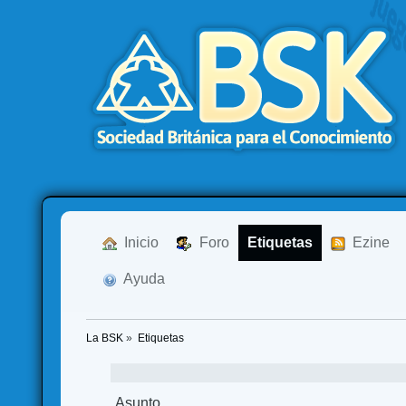
  Inicio
  Foro
Etiquetas
  Ezine
  Ayuda
La BSK
»
Etiquetas
Asunto