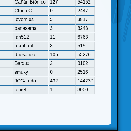
Gañán Biónico
127
54152
Gloria C
0
2447
lovernios
5
3817
banasama
3
3243
lan512
11
6763
araphant
3
5151
driosalido
105
53276
Barxux
2
3182
smuky
0
2516
JGGarrido
432
144237
toniet
1
3000