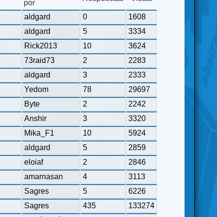
por
aldgard
0
1608
aldgard
5
3334
Rick2013
10
3624
73raid73
2
2283
aldgard
3
2333
Yedom
78
29697
Byte
2
2242
Anshir
3
3320
Mika_F1
10
5924
aldgard
5
2859
eloiaf
2
2846
amarnasan
4
3113
Sagres
5
6226
Sagres
435
133274