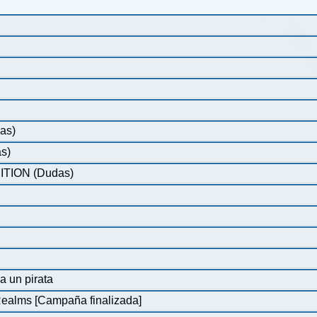
as)
as)
TION (Dudas)
 a un pirata
Realms [Campaña finalizada]