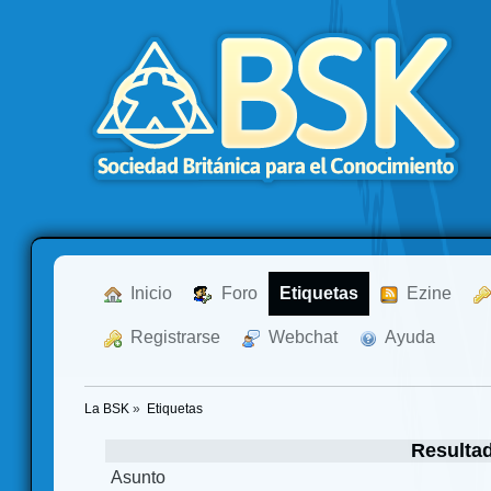
  Inicio
  Foro
Etiquetas
  Ezine
  Registrarse
  Webchat
  Ayuda
La BSK
»
Etiquetas
Resulta
Asunto