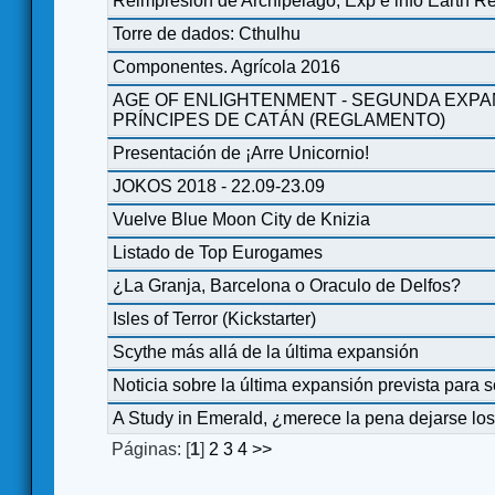
Reimpresión de Archipelago, Exp e info Earth R
Torre de dados: Cthulhu
Componentes. Agrícola 2016
AGE OF ENLIGHTENMENT - SEGUNDA EXPA
PRÍNCIPES DE CATÁN (REGLAMENTO)
Presentación de ¡Arre Unicornio!
JOKOS 2018 - 22.09-23.09
Vuelve Blue Moon City de Knizia
Listado de Top Eurogames
¿La Granja, Barcelona o Oraculo de Delfos?
Isles of Terror (Kickstarter)
Scythe más allá de la última expansión
Noticia sobre la última expansión prevista para 
A Study in Emerald, ¿merece la pena dejarse los
Páginas: [
1
]
2
3
4
>>