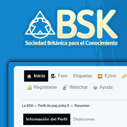
  Inicio
  Foro
Etiquetas
  Ezine
  Registrarse
  Webchat
  Ayuda
La BSK
»
Perfil de pep.jorba.9 
»
Resumen
Información del Perfil
Distinciones