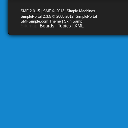
SMF 2.0.15
|
SMF © 2013
,
Simple Machines
SimplePortal 2.3.5 © 2008-2012, SimplePortal
SMFSimple.com Theme | Skin Samp
Sitemap:
Boards
|
Topics
|
XML