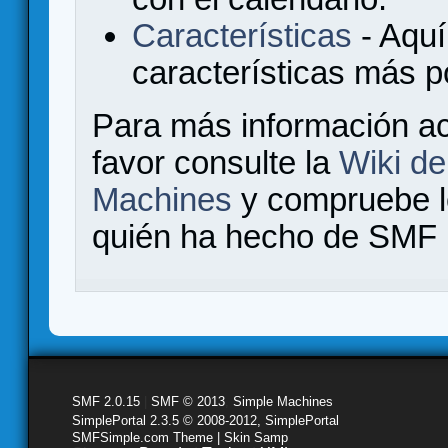
Características
- Aquí
características más 
Para más información a
favor consulte la
Wiki d
Machines
y compruebe 
quién ha hecho de SMF l
SMF 2.0.15
|
SMF © 2013
,
Simple Machines
SimplePortal 2.3.5 © 2008-2012, SimplePortal
SMFSimple.com Theme | Skin Samp