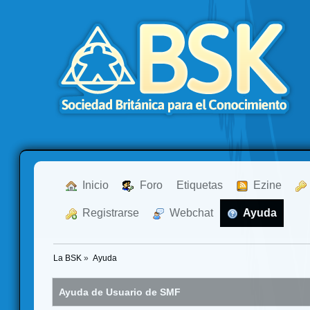
  Inicio
  Foro
Etiquetas
  Ezine
  Registrarse
  Webchat
  Ayuda
La BSK
»
Ayuda
Ayuda de Usuario de SMF