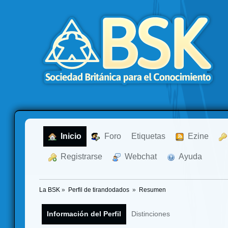
  Inicio
  Foro
Etiquetas
  Ezine
  Registrarse
  Webchat
  Ayuda
La BSK
»
Perfil de tirandodados 
»
Resumen
Información del Perfil
Distinciones