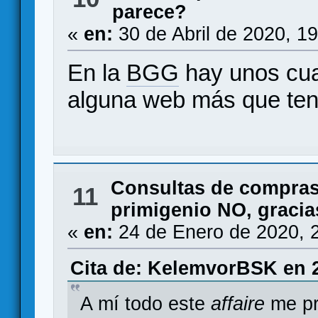
parece?
«
en:
30 de Abril de 2020, 1
En la
BGG
hay unos cua
alguna web más que te
Consultas de compras
11
primigenio NO, gracias
«
en:
24 de Enero de 2020, 
Cita de: KelemvorBSK en 2
A mí todo este
affaire
me pr