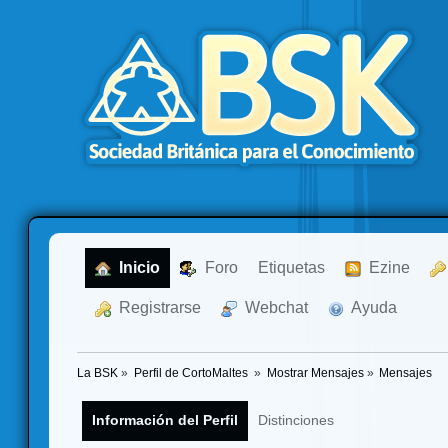
  Inicio
  Foro
Etiquetas
  Ezine
  Registrarse
  Webchat
  Ayuda
La BSK
»
Perfil de CortoMaltes 
»
Mostrar Mensajes
»
Mensajes
Información del Perfil
Distinciones