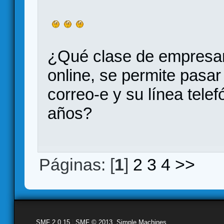
¿Qué clase de empresar
online, se permite pasar 
correo-e y su línea tele
años?
Páginas: [
1
]
2
3
4
>>
SMF 2.0.15
|
SMF © 2013
,
Simple Machines