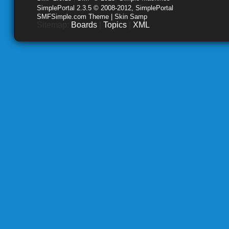
SimplePortal 2.3.5 © 2008-2012, SimplePortal
SMFSimple.com Theme | Skin Samp
Sitemap:
Boards
|
Topics
|
XML