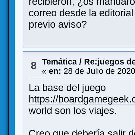
recibieron, ¿os mandaro
correo desde la editorial
previo aviso?
Temática
/
Re:juegos de
8
«
en:
28 de Julio de 2020
La base del juego
https://boardgamegeek.
world
son los viajes.
Creo que debería salir 