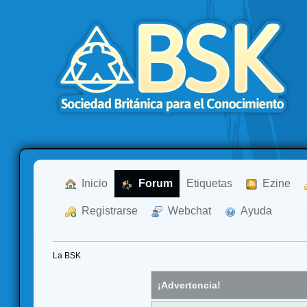
  Inicio
  Forum
Etiquetas
  Ezine
  Registrarse
  Webchat
  Ayuda
La BSK
¡Advertencia!