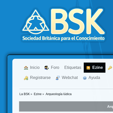
  Inicio
  Foro
Etiquetas
  Ezine
  Registrarse
  Webchat
  Ayuda
La BSK
»
Ezine
»
Arqueología lúdica
Arq