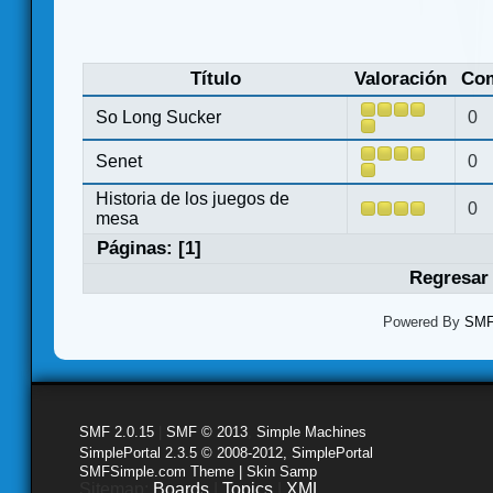
Título
Valoración
Com
So Long Sucker
0
Senet
0
Historia de los juegos de
0
mesa
Páginas: [
1
]
Regresar 
Powered By
SMF 
SMF 2.0.15
|
SMF © 2013
,
Simple Machines
SimplePortal 2.3.5 © 2008-2012, SimplePortal
SMFSimple.com Theme | Skin Samp
Sitemap:
Boards
|
Topics
|
XML