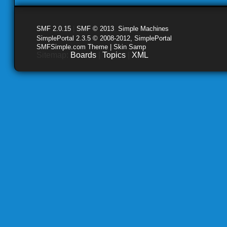
SMF 2.0.15
|
SMF © 2013
,
Simple Machines
SimplePortal 2.3.5 © 2008-2012, SimplePortal
SMFSimple.com Theme | Skin Samp
Sitemap:
Boards
|
Topics
|
XML