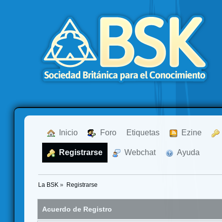
  Inicio
  Foro
Etiquetas
  Ezine
  Registrarse
  Webchat
  Ayuda
La BSK
»
Registrarse
Acuerdo de Registro