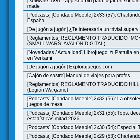
[
Software
]
BGT - app Android para jugar en solitari
made
[
Podcasts
]
[Condado Meeple] 2x33 (57): Charlan
España
[
De jugón a jugón
]
¿Te interesaría un trivial super
[
Reglamentos
]
REGLAMENTO TRADUCIDO "MO
(SMALL WARS: AVALON DIGITAL)
[
Novedades / Actualidad
]
Librojuego 📒 Patrulla en
en Verkami
[
De jugón a jugón
]
Explorajuegos.com
[
Cajón de sastre
]
Manual de viajes para profes
[
Reglamentos
]
REGLAMENTO TRADUCIDO HILL
(Legión Wargame)
[
Podcasts
]
[Condado Meeple] 2x32 (56): La obsole
juegos de mesa
[
Podcasts
]
[Condado Meeple] 2x31 (55): Tops, dec
estadísticas mitad 2026
[
Podcasts
]
[Condado Meeple] 2x30 (54): Especial
[
Podcasts
]
[Condado Meeple] 2x29 (53): Charlando