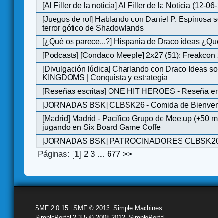
[
Al Filler de la noticia
]
Al Filler de la Noticia (12-06
[
Juegos de rol
]
Hablando con Daniel P. Espinosa s
terror gótico de Shadowlands
[
¿Qué os parece...?
]
Hispania de Draco ideas ¿Qu
[
Podcasts
]
[Condado Meeple] 2x27 (51): Freakcon
[
Divulgación lúdica
]
Charlando con Draco Ideas s
KINGDOMS | Conquista y estrategia
[
Reseñas escritas
]
ONE HIT HEROES - Reseña en 
[
JORNADAS BSK
]
CLBSK26 - Comida de Bienve
[
Madrid
]
Madrid - Pacífico Grupo de Meetup (+50 
jugando en Six Board Game Coffe
[
JORNADAS BSK
]
PATROCINADORES CLBSK2
Páginas: [
1
]
2
3
...
677
>>
SMF 2.0.15
|
SMF © 2013
,
Simple Machines
SimplePortal 2.3.5 © 2008-2012, SimplePortal