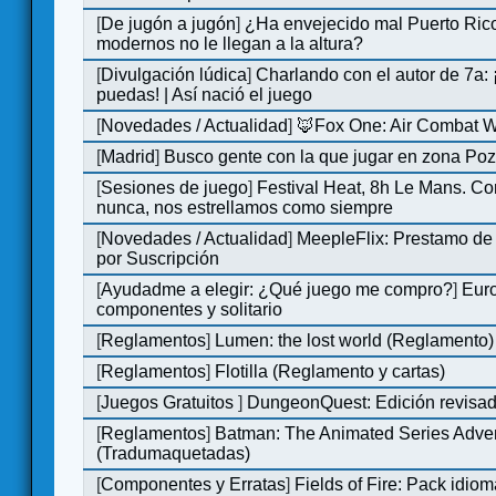
[
De jugón a jugón
]
¿Ha envejecido mal Puerto Rico
modernos no le llegan a la altura?
[
Divulgación lúdica
]
Charlando con el autor de 7a:
puedas! | Así nació el juego
[
Novedades / Actualidad
]
🦊Fox One: Air Combat 
[
Madrid
]
Busco gente con la que jugar en zona Po
[
Sesiones de juego
]
Festival Heat, 8h Le Mans. C
nunca, nos estrellamos como siempre
[
Novedades / Actualidad
]
MeepleFlix: Prestamo de
por Suscripción
[
Ayudadme a elegir: ¿Qué juego me compro?
]
Eur
componentes y solitario
[
Reglamentos
]
Lumen: the lost world (Reglamento)
[
Reglamentos
]
Flotilla (Reglamento y cartas)
[
Juegos Gratuitos
]
DungeonQuest: Edición revisad
[
Reglamentos
]
Batman: The Animated Series Adve
(Tradumaquetadas)
[
Componentes y Erratas
]
Fields of Fire: Pack id