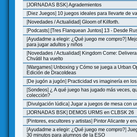
[
JORNADAS BSK
]
Agrademientos
[
Diez Juegos
]
10 juegos ideales para llevarte de 
[
Novedades / Actualidad
]
Gloom of Kilforth.
[
Podcasts
]
[Tres Flanquean Juntos] 13 - Desde Ru
[
Ayudadme a elegir: ¿Qué juego me compro?
]
Mejo
para jugar adultos y niños
[
Novedades / Actualidad
]
Kingdom Come: Delivera
Chvátil ha vuelto
[
Wargames
]
Unboxing y Cómo se juega a Urban Op
Edición de DracoIdeas
[
De jugón a jugón
]
Practicidad vs imaginería en lo
[
Sondeos
]
¿ A qué juego has jugado más veces, qu
colección?
[
Divulgación lúdica
]
Jugar a juegos de mesa con u
[
JORNADAS BSK
]
DEMOS URMS en CLBSK 26
[
Pintores, escultores y artistas
]
Pintor Alicante y en
[
Ayudadme a elegir: ¿Qué juego me compro?
]
Jue
30 minutos para alumnos de la ESO