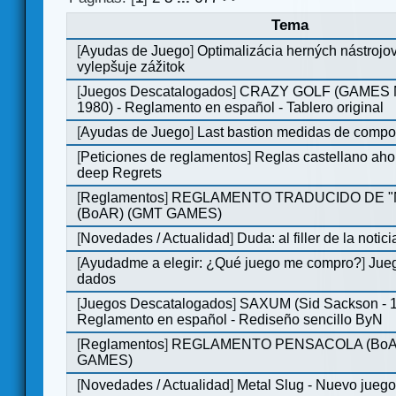
Tema
[
Ayudas de Juego
]
Optimalizácia herných nástrojo
vylepšuje zážitok
[
Juegos Descatalogados
]
CRAZY GOLF (GAMES M
1980) - Reglamento en español - Tablero original
[
Ayudas de Juego
]
Last bastion medidas de comp
[
Peticiones de reglamentos
]
Reglas castellano aho
deep Regrets
[
Reglamentos
]
REGLAMENTO TRADUCIDO DE 
(BoAR) (GMT GAMES)
[
Novedades / Actualidad
]
Duda: al filler de la notici
[
Ayudadme a elegir: ¿Qué juego me compro?
]
Jueg
dados
[
Juegos Descatalogados
]
SAXUM (Sid Sackson - 
Reglamento en español - Rediseño sencillo ByN
[
Reglamentos
]
REGLAMENTO PENSACOLA (BoA
GAMES)
[
Novedades / Actualidad
]
Metal Slug - Nuevo jueg