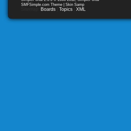
SMFSimple.com Theme | Skin Samp
Sitemap:
Boards
|
Topics
|
XML