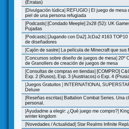
(Erratas)
[
Divulgación lúdica
]
REFUGIO | El juego de mesa q
piel de una persona refugiada
[
Podcasts
]
[Condado Meeple] 2x28 (52): UK Games
Pujadas
[
Podcasts
]
[Jugando con Da2] JcDa2 #163 TOP10 
de diseñadores
[
Cajón de sastre
]
La película de Minecraft que sus 
[
Concursos sobre diseño de juegos de mesa
]
20º 
de Granollers de creación de juegos de mesa
[
Consultas de compras en tiendas
]
[COMPRO] C&C
Exp. 2 (Rusos), Exp. 3 (Austriacos) o Exp. 4 (Prusi
[
Juegos Gratuitos
]
INTERNATIONAL SUPERSTA
Deluxe
[
Reseñas escritas
]
Battalion Combat Series. Una cl
personal.
[
Ayudadme a elegir: ¿Qué juego me compro?
]
King
winter kingdom
[
Novedades / Actualidad
]
Star Realms Infinite Repl