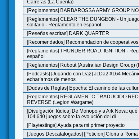
Carreras (La Cuenta)
[
Reglamentos
]
BARBAROSSA ARMY GROUP NO
[
Reglamentos
]
CLEAR THE DUNGEON - Un juego 
solitario - Reglamento en español
[
Reseñas escritas
]
DARK QUARTER
[
Recomendados
]
Recomendacion de cooperativos 
[
Reglamentos
]
THUNDER ROAD: IGNITION - Regl
español
[
Reglamentos
]
Rubout (Australian Design Group) 
[
Podcasts
]
[Jugando con Da2] JcDa2 #164 Mecáni
echaríamos de menos
[
Dudas de Reglas
]
Epochs: El camino de las cultu
[
Reglamentos
]
REGLAMENTO TRADUCIDO RED
REVERSE (Legion Wargame)
[
Divulgación lúdica
]
De Monopoly a Ark Nova: qué
104.640 juegos sobre la evolución del di
[
Playtestings
]
Ayuda para mi primer proyecto
[
Juegos Descatalogados
]
[Peticion] Gloria a Roma