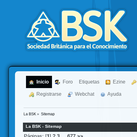
  Inicio
  Foro
Etiquetas
  Ezine
  Registrarse
  Webchat
  Ayuda
La BSK
»
Sitemap
La BSK - Sitemap
Páginas: [
1
]
2
3
...
677
>>