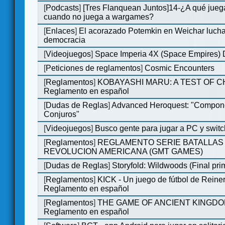
[
Podcasts
]
[Tres Flanquean Juntos]14-¿A qué jue
cuando no juega a wargames?
[
Enlaces
]
El acorazado Potemkin en Weichar lucha
democracia
[
Videojuegos
]
Space Imperia 4X (Space Empires) D
[
Peticiones de reglamentos
]
Cosmic Encounters
[
Reglamentos
]
KOBAYASHI MARU: A TEST OF 
Reglamento en español
[
Dudas de Reglas
]
Advanced Heroquest: "Compon
Conjuros"
[
Videojuegos
]
Busco gente para jugar a PC y switc
[
Reglamentos
]
REGLAMENTO SERIE BATALLAS 
REVOLUCION AMERICANA (GMT GAMES)
[
Dudas de Reglas
]
Storyfold: Wildwoods (Final prim
[
Reglamentos
]
KICK - Un juego de fútbol de Reiner
Reglamento en español
[
Reglamentos
]
THE GAME OF ANCIENT KINGDO
Reglamento en español