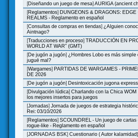
[
Diseñando un juego de mesa
]
AURIGA (ancient cha
[
Reglamentos
]
DUNGEONS & DRAGONS: EDGE 
REALMS - Reglamento en español
[
Consultas de compras en tiendas
]
¿Alguien conoce
Aintnago?
[
Traducciones en proceso
]
TRADUCCIÓN EN PRO
WORLD AT WAR" (GMT)
[
De jugón a jugón
]
¿Hombres Lobo es más simple q
jugué mal?
[
Wargames
]
PARTIDAS DE WARGAMES - PRIM
DE 2026
[
De jugón a jugón
]
Desintoxicación jugona expres
[
Divulgación lúdica
]
Charlando con la Chica WOM |
los mejores insertos para juegos
[
Jornadas
]
Jornada de juegos de estrategia históri
Rei: 03/10/2026
[
Reglamentos
]
SCOUNDREL - Un juego de cartas e
rogue-like - Reglamento en español
[
JORNADAS BSK
]
Cuestionario ( Autor kalamidad