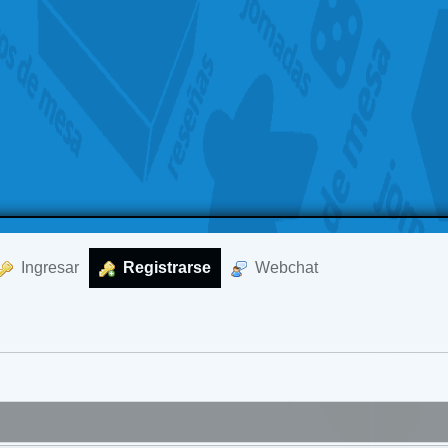
  Ingresar
  Registrarse
  Webchat