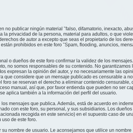
n no publicar ningún material "falso, difamatorio, inexacto, abus
a privacidad de la persona, material para adultos, o que viole
derechos de autor a excepto que seas el propietario de los der
én están prohibidos en este foro "Spam, flooding, anuncios, me
nal o dueños de este foro confirmar la validez de los mensajes
nto, no somos responsables de su contenido. No garantizamos la 
s expresan la opinión del autor, y no necesariamente las opini
era que considere que un mensaje publicado es censurable a noti
l foro se reservan el derecho a eliminar contenido censurable, 
oceso manual, así que, por favor entienda que pueden no ser c
se aplica también a la información del perfil del usuario.
 los mensajes que publica. Además, está de acuerdo en indemni
onado con este foro, su personal, y sus subsidiarios. Los dueños
relacionada recogida en este servicio) en el supuesto caso de u
 uso de este foro.
gir su nombre de usuario. Le aconsejamos que utilice un nombr