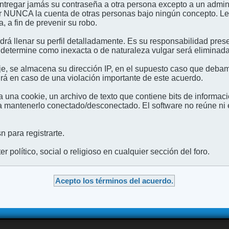
entregar jamás su contraseña a otra persona excepto a un admini
usar NUNCA la cuenta de otras personas bajo ningún concep
 a fin de prevenir su robo.
odrá llenar su perfil detalladamente. Es su responsabilidad pres
 determine como inexacta o de naturaleza vulgar será eliminada,
e, se almacena su dirección IP, en el supuesto caso que debamo
irá en caso de una violación importante de este acuerdo.
 una cookie, un archivo de texto que contiene bits de informac
mantenerlo conectado/desconectado. El software no reúne ni en
 para registrarte.
 político, social o religioso en cualquier sección del foro.