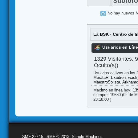
Subfor
No hay nuevos 
La BSK - Centro de I
Usuarios en Lín
1329 Visitantes, 
Oculto(s))
Usuarios activos en los 
MorataR
,
Exedron
,
wask
MaestroSolista
,
Arkhamd
Máximo en linea hoy:
13
siempre: 19630 (02 de M
23:18:00 )
SMF 2.0.15
|
SMF © 2013
,
Simple Machines