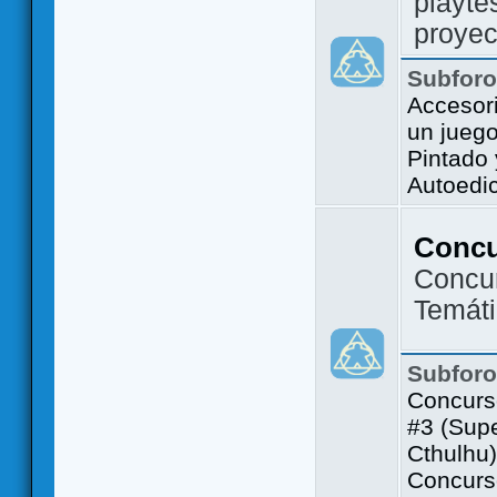
playte
proyec
Subfor
Accesor
un jueg
Pintado
Autoedi
Conc
Concu
Temát
Subfor
Concurs
#3 (Sup
Cthulhu)
Concurs