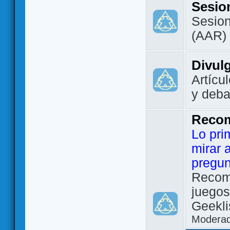
Sesio
Sesion
(AAR)
Divul
Artícu
y deba
Reco
Lo pri
mirar 
pregun
Recom
juegos
Geekli
Modera