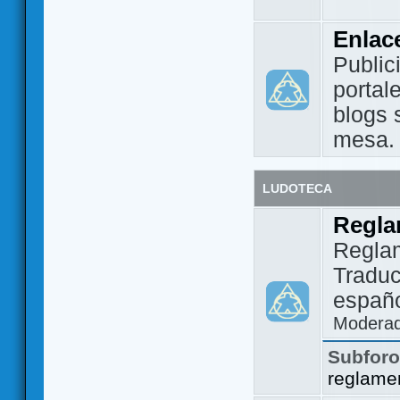
Enlac
Public
portal
blogs 
mesa.
LUDOTECA
Regla
Regla
Traduc
españo
Modera
Subfor
reglame