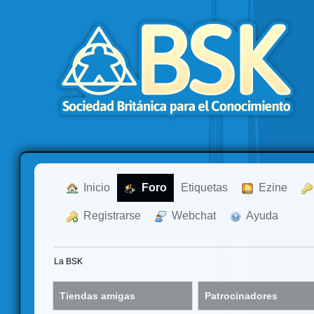
  Inicio
  Foro
Etiquetas
  Ezine
  Registrarse
  Webchat
  Ayuda
La BSK
Tiendas amigas
Patrocinadores