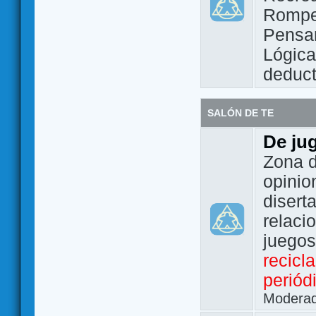
Rompe
Pensam
Lógic
deduct
SALÓN DE TE
De ju
Zona d
opinio
disert
relaci
juego
recicl
periód
Modera