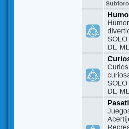
Subfor
Humo
Humor 
divert
SOLO
DE M
Curio
Curios
curios
SOLO
DE M
Pasat
Juegos
Acerti
Recrea