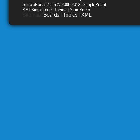
SimplePortal 2.3.5 © 2008-2012, SimplePortal
SMFSimple.com Theme | Skin Samp
Sitemap:
Boards
|
Topics
|
XML