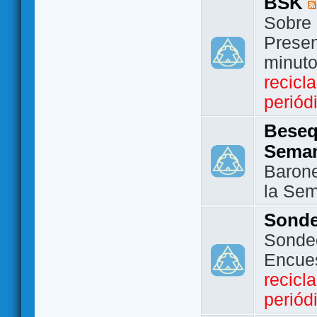
BSK
Sobre 
Presen
minut
recicl
periód
Beseq
Sema
Barone
la Se
Sond
Sondeo
Encue
recicl
periód