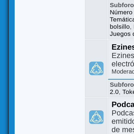
Subfor
Número 
Temátic
bolsillo
,
Juegos d
Ezine
Ezines
electr
Modera
Subfor
2.0
,
Tok
Podca
Podca
emitid
de me