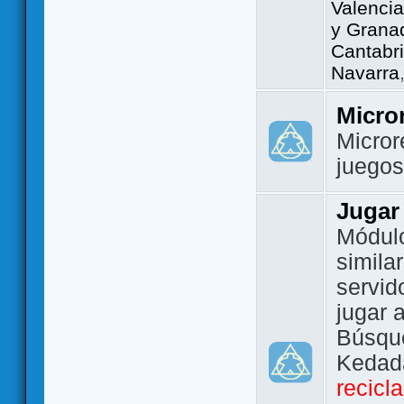
Valencia
y Grana
Cantabri
Navarra
Micro
Micror
juego
Jugar
Módulo
simila
servid
jugar 
Búsque
Kedada
recicl