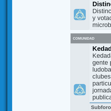
Disti
Distin
y vota
micro
COMUNIDAD
Keda
Kedada
gente 
ludoba
clubes
partic
jornad
public
Subfor