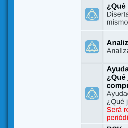
¿Qué 
Disert
mismo
Analiz
Analiz
Ayuda
¿Qué 
comp
Ayudad
¿Qué 
Será r
periód