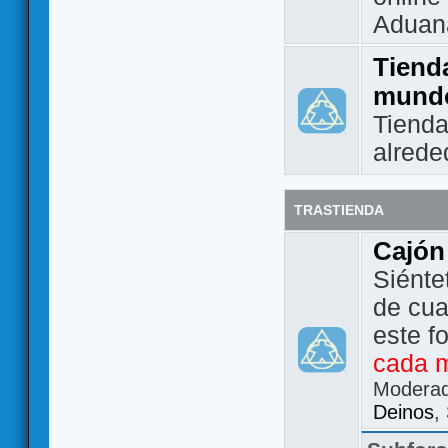
Aduan
Tienda
mund
Tienda
alrede
TRASTIENDA
Cajón
Siénte
de cua
este f
cada 
Modera
Deinos
,