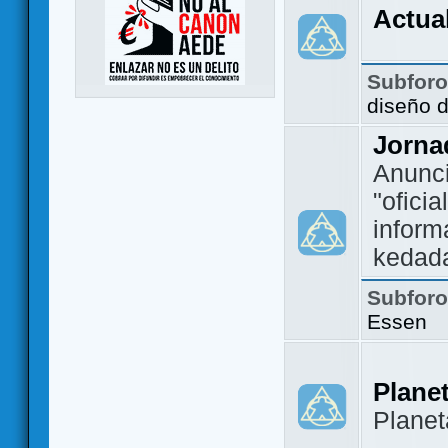
Actua
Subfor
diseño 
Jorna
Anunc
"ofici
inform
kedad
Subfor
Essen
Plane
Plane