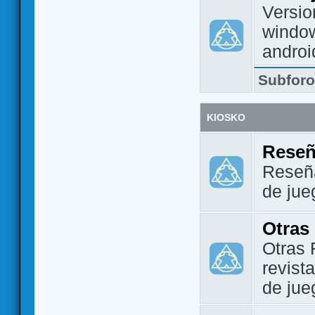
Versio
window
androi
Subfor
KIOSKO
Reseñ
Reseña
de jue
Otras
Otras 
revist
de jue