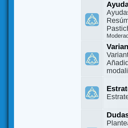
Ayuda
Ayuda
Resúm
Pastic
Modera
Varia
Varian
Añadi
modal
Estra
Estrat
Dudas
Plante