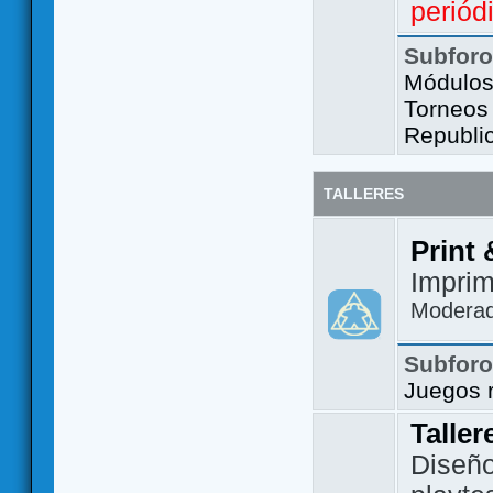
periód
Subfor
Módulos 
Torneos
Republi
TALLERES
Print 
Imprim
Modera
Subfor
Juegos 
Taller
Diseño