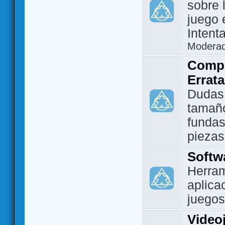
sobre 
juego 
Intent
Modera
Compo
Errat
Dudas
tamañ
fundas
piezas
Softw
Herram
aplica
juegos
Video