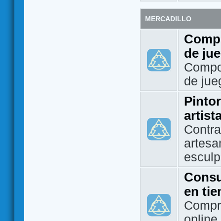
MERCADILLO
Compo
de ju
Compo
de jue
Pintor
artist
Contra
artesa
esculp
Consu
en ti
Compra
online 