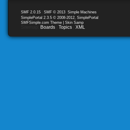
SMF 2.0.15
|
SMF © 2013
,
Simple Machines
SimplePortal 2.3.5 © 2008-2012, SimplePortal
SMFSimple.com Theme | Skin Samp
Sitemap:
Boards
|
Topics
|
XML