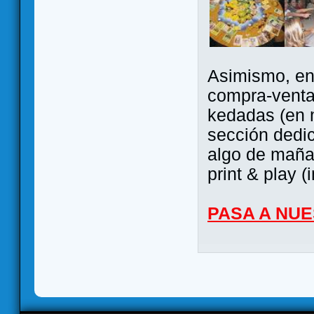
Asimismo, ent
compra-venta
kedadas (en 
sección dedi
algo de maña 
print & play (
PASA A NU