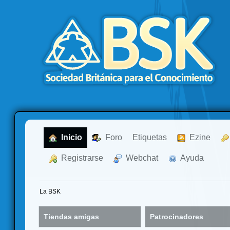
  Inicio
  Foro
Etiquetas
  Ezine
  Registrarse
  Webchat
  Ayuda
La BSK
Tiendas amigas
Patrocinadores