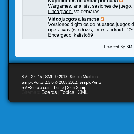
Napoleones de andar por casa
Wargames, análisis, sesiones de juego, 
Encargado:
Valdemaras
Videojuegos a la mesa
Versiones digitales de nuestros juegos d
operativos (windows, linux, android, iOS,
Encargado:
kalisto59
Powered By
SMF 
SMF 2.0.15
|
SMF © 2013
,
Simple Machines
SimplePortal 2.3.5 © 2008-2012, SimplePortal
SMFSimple.com Theme | Skin Samp
Sitemap:
Boards
|
Topics
|
XML