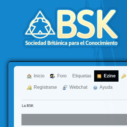
  Inicio
  Foro
Etiquetas
  Ezine
  Registrarse
  Webchat
  Ayuda
La BSK