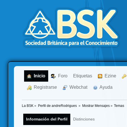
  Inicio
  Foro
Etiquetas
  Ezine
  Registrarse
  Webchat
  Ayuda
La BSK
»
Perfil de andreRodrigues 
»
Mostrar Mensajes
»
Temas
Información del Perfil
Distinciones