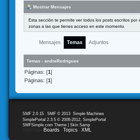
Mostrar Mensajes
Esta sección te permite ver todos los posts escritos por
zonas a las que tienes acceso en este momento.
Mensajes
Temas
Adjuntos
Temas - andreRodrigues
Páginas: [
1
]
Páginas: [
1
]
SMF 2.0.15
|
SMF © 2013
,
Simple Machines
SimplePortal 2.3.5 © 2008-2012, SimplePortal
SMFSimple.com Theme | Skin Samp
Sitemap:
Boards
|
Topics
|
XML