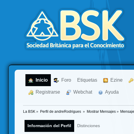
  Inicio
  Foro
Etiquetas
  Ezine
  Registrarse
  Webchat
  Ayuda
La BSK
»
Perfil de andreRodrigues 
»
Mostrar Mensajes
»
Mensaj
Información del Perfil
Distinciones