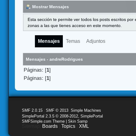
Mostrar Mensajes
Esta sección te permite ver todos los posts escritos por
zonas a las que tienes acceso en este momento.
Mensajes
Temas
Adjuntos
Mensajes - andreRodrigues
Páginas: [
1
]
Páginas: [
1
]
SMF 2.0.15
|
SMF © 2013
,
Simple Machines
SimplePortal 2.3.5 © 2008-2012, SimplePortal
SMFSimple.com Theme | Skin Samp
Sitemap:
Boards
|
Topics
|
XML