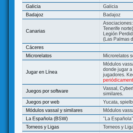
Galicia
Galicia
Badajoz
Badajoz
Asociaciones:
Tenerife norte
Canarias
Legión Perdida
(Las Palmas d
Cáceres
Microrelatos
Microrelatos 
Módulos vassa
donde jugar 
Jugar en Línea
jugadores. Ke
periódicamen
Vassal, Cyber
Juegos por software
similares.
Juegos por web
Yucata, spiel
Módulos vassal y similares
Módulos vassa
La Española (BSW)
"La Española
Torneos y Ligas
Torneos y Lig