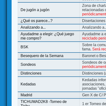
Zona de charl
De jugón a jugón
relacionadas 
periódicamen
¿Qué os parece...?
Disertaciones
Analizando a...
Analizando a..
Ayudadme a elegir: ¿Qué juego
Ayudadme a e
me compro?
reciclado per
Sobre la comu
BSK
fama.
Será re
Besequero de la Semana
Baronet o Be
Sondeos de o
Sondeos
periódicament
Distinciones
Distinciones 
Kedadas infor
Kedadas
asociaciones, 
jornadas "ofic
Madrid
Gen X de C/ P
TICHUMAD2K8 -Torneo de
1 er Torneo de
Tichu