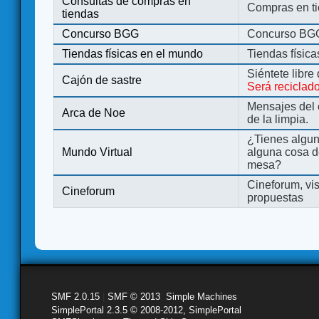
Consultas de compras en
Compras en ti
tiendas
Concurso BGG
Concurso BG
Tiendas físicas en el mundo
Tiendas físic
Siéntete libre
Cajón de sastre
Será reciclad
Mensajes del 
Arca de Noe
de la limpia.
¿Tienes algu
Mundo Virtual
alguna cosa d
mesa?
Cineforum, vis
Cineforum
propuestas
SMF 2.0.15
|
SMF © 2013
,
Simple Machines
SimplePortal 2.3.5 © 2008-2012, SimplePortal