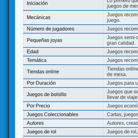
Lo primero que
Iniciación
juegos de mes
Juegos recome
Mecánicas
juego.
Número de jugadores
Juegos recom
Juegos semi-d
Pequeñas joyas
gran calidad.
Edad
Juegos recom
Temática
Juegos recom
Tiendas onli
Tiendas online
de mesa.
Por Duración
Juegos para u
Juegos que o
Juegos de bolsillo
llevar de viaje
Por Precio
Juegos económ
Juegos Coleccionables
Cartas, juego
Autores
Autores, crea
Juegos de rol
Juegos de rol,