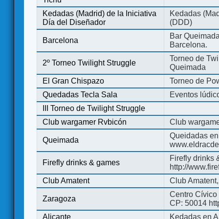
Kedadas (Madrid) de la Iniciativa
Kedadas (Madri
Día del Diseñador
(DDD)
Bar Queimada.
Barcelona
Barcelona.
Torneo de Twil
2º Torneo Twilight Struggle
Queimada
El Gran Chispazo
Torneo de Po
Quedadas Tecla Sala
Eventos lúdico
III Torneo de Twilight Struggle
Club wargamer Rvbicón
Club wargame
Queidadas en
Queimada
www.eldracde
Firefly drinks
Firefly drinks & games
http://www.fir
Club Amatent
Club Amatent,
Centro Cívico 
Zaragoza
CP: 50014 http
Alicante
Kedadas en Al