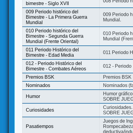
008 Periodo hi
bimestre - Siglo XVII
009 Periodo histórico del
009 Periodo hi
Bimestre - La Primera Guerra
Mundial.
Mundial
010 Periodo histórico del
010 Periodo h
Bimestre - Segunda Guerra
Mundial (Frent
Mundial (Frente Oriental)
011 Periodo Histórico del
011 Periodo H
Bimestre - Edad Media
012 - Periodo Histórico del
012 - Periodo
Bimestre - Combates Aéreos
Premios BSK
Premios BSK
Nominados
Nominados (fa
Humor gráfico
Humor
SOBRE JUEG
Curiosidades.
Curiosidades
SOBRE JUEG
Juegos de Ing
Pasatiempos
Rompecabezas
deductiva/indu