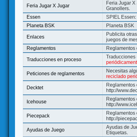
Feria Jugar X
Feria Jugar X Jugar
Granollers.
Essen
SPIEL Essen: 
Planeta BSK
Planeta BSK
Publicita otra
Enlaces
juegos de me
Reglamentos
Reglamentos d
Traducciones
Traducciones en proceso
periódicamen
Necesitas alg
Peticiones de reglamentos
reciclado per
Reglamentos d
Decktet
http://www.de
Reglamentos d
Icehouse
http://www.ic
Reglamentos 
Piecepack
http://piecepa
Ayudas de Jue
Ayudas de Juego
Etiquetas.