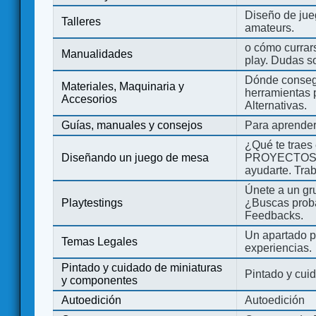
Diseño de jue
Talleres
amateurs.
o cómo currars
Manualidades
play. Dudas so
Dónde consegu
Materiales, Maquinaria y
herramientas 
Accesorios
Alternativas.
Guías, manuales y consejos
Para aprender
¿Qué te traes
Diseñando un juego de mesa
PROYECTOS co
ayudarte. Tra
Únete a un gru
Playtestings
¿Buscas probad
Feedbacks.
Un apartado pa
Temas Legales
experiencias.
Pintado y cuidado de miniaturas
Pintado y cui
y componentes
Autoedición
Autoedición