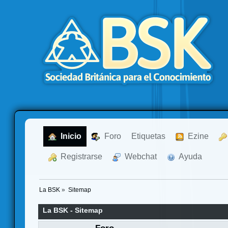
  Inicio
  Foro
Etiquetas
  Ezine
  Registrarse
  Webchat
  Ayuda
La BSK
»
Sitemap
La BSK - Sitemap