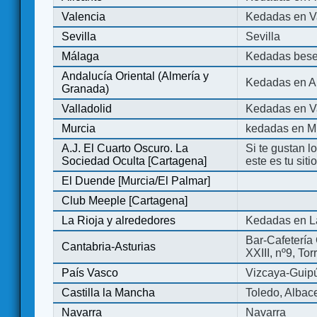
Valencia
Kedadas en V
Sevilla
Sevilla
Málaga
Kedadas bese
Andalucía Oriental (Almería y
Kedadas en An
Granada)
Valladolid
Kedadas en Va
Murcia
kedadas en M
A.J. El Cuarto Oscuro. La
Si te gustan l
Sociedad Oculta [Cartagena]
este es tu sit
El Duende [Murcia/El Palmar]
Club Meeple [Cartagena]
La Rioja y alrededores
Kedadas en L
Bar-Cafetería 
Cantabria-Asturias
XXIII, nº9, To
País Vasco
Vizcaya-Guip
Castilla la Mancha
Toledo, Albac
Navarra
Navarra