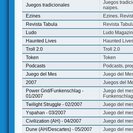
Juegos tradici
Juegos tradicionales
naipes.
Ezines
Ezines. Revist
Revista Tabula
Revista Tabul
Ludo
Ludo Magazi
Haunted Lives
Haunted Live
Troll 2.0
Troll 2.0
Token
Token
Podcasts
Podcasts, pro
Juego del Mes
Juego del Me
2007
Juegos del Me
Power Grid/Funkenschlag -
Juego del mes
01/2007
Funkenschlag 
Twilight Struggle - 02/2007
Juego del mes
Yspahan - 03/2007
Juego del me
Civilization (AH) - 04/2007
Juego del mes 
Dune (AH/Descartes) - 05/2007
Juego del me