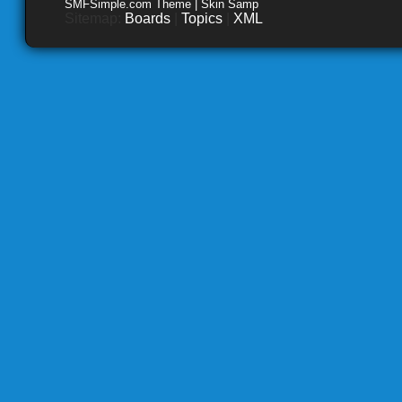
SMFSimple.com Theme | Skin Samp
Sitemap:
Boards
|
Topics
|
XML