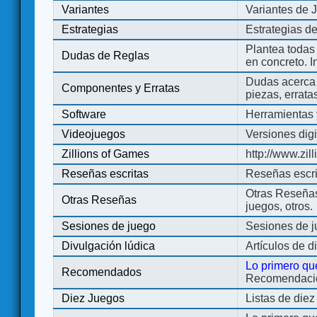
Variantes
Variantes de 
Estrategias
Estrategias d
Plantea todas
Dudas de Reglas
en concreto. 
Dudas acerca 
Componentes y Erratas
piezas, errata
Software
Herramientas 
Videojuegos
Versiones digi
Zillions of Games
http://www.zi
Reseñas escritas
Reseñas escri
Otras Reseñas 
Otras Reseñas
juegos, otros.
Sesiones de juego
Sesiones de 
Divulgación lúdica
Artículos de d
Lo primero qu
Recomendados
Recomendacion
Diez Juegos
Listas de die