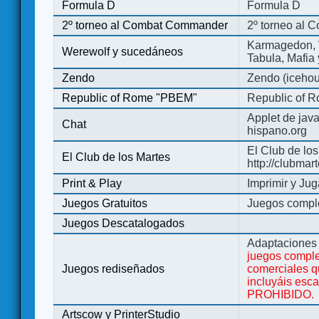
Formula D
Formula D
2º torneo al Combat Commander
2º torneo al
Karmagedon, W
Werewolf y sucedáneos
Tabula, Mafia
Zendo
Zendo (iceho
Republic of Rome "PBEM"
Republic of 
Applet de jav
Chat
hispano.org
El Club de los
El Club de los Martes
http://clubmar
Print & Play
Imprimir y Jug
Juegos Gratuitos
Juegos complet
Juegos Descatalogados
Adaptaciones 
juegos comple
Juegos rediseñados
comerciales q
incluyáis esc
PROHIBIDO.
Artscow y PrinterStudio