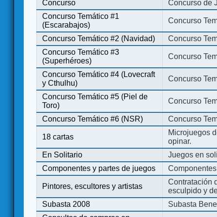
Concurso
Concurso de 
Concurso Temático #1
Concurso Temá
(Escarabajos)
Concurso Temático #2 (Navidad)
Concurso Tem
Concurso Temático #3
Concurso Tem
(Superhéroes)
Concurso Temático #4 (Lovecraft
Concurso Temá
y Cthulhu)
Concurso Temático #5 (Piel de
Concurso Temá
Toro)
Concurso Temático #6 (NSR)
Concurso Tem
Microjuegos d
18 cartas
opinar.
En Solitario
Juegos en soli
Componentes y partes de juegos
Componentes 
Contratación d
Pintores, escultores y artistas
esculpido y d
Subasta 2008
Subasta Bene