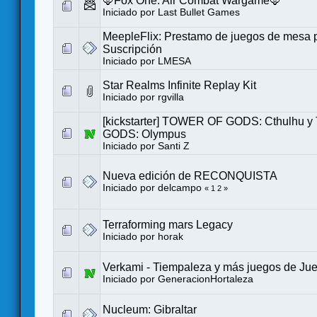
🦊Fox One: Air Combat Wargame🦊
Iniciado por
Last Bullet Games
MeepleFlix: Prestamo de juegos de mesa 
Suscripción
Iniciado por
LMESA
Star Realms Infinite Replay Kit
Iniciado por
rgvilla
[kickstarter] TOWER OF GODS: Cthulhu
GODS: Olympus
Iniciado por
Santi Z
Nueva edición de RECONQUISTA
Iniciado por
delcampo
«
1
2
»
Terraforming mars Legacy
Iniciado por
horak
Verkami - Tiempaleza y más juegos de Ju
Iniciado por
GeneracionHortaleza
Nucleum: Gibraltar