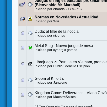
Juegos en inglés editados próximament
(Bienvenido Mr. Marshall)
Iniciado por
Ananda
«
1
2
3
...
11
»
Normas en Novedades / Actualidad
Iniciado por
Wkr
Duda: al filler de la noticia
Iniciado por
nico_ps
Metal Slug - Nuevo juego de mesa
Iniciado por
synergic.games
Librojuego 📒 Patrulla en Vietnam, pronto
Iniciado por
Publio Cornelio Escipion
Gloom of Kilforth.
Iniciado por
Janalone
Kingdom Come: Deliverance - Vlada Chváti
Iniciado por
MaestroSolista