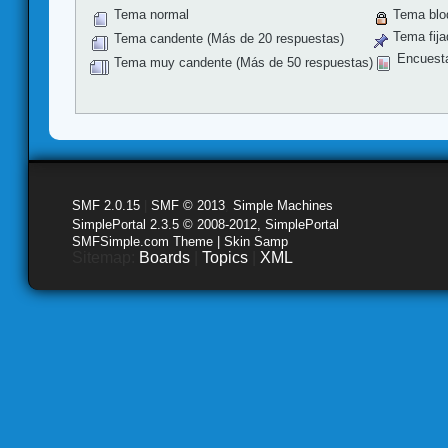
Tema normal
Tema blo
Tema fija
Tema candente (Más de 20 respuestas)
Encuest
Tema muy candente (Más de 50 respuestas)
SMF 2.0.15
|
SMF © 2013
,
Simple Machines
SimplePortal 2.3.5 © 2008-2012, SimplePortal
SMFSimple.com Theme | Skin Samp
Sitemap:
Boards
|
Topics
|
XML