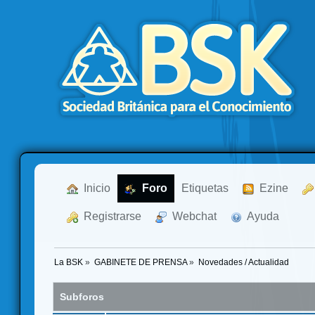
  Inicio
  Foro
Etiquetas
  Ezine
  Registrarse
  Webchat
  Ayuda
La BSK
»
GABINETE DE PRENSA
»
Novedades / Actualidad
Subforos