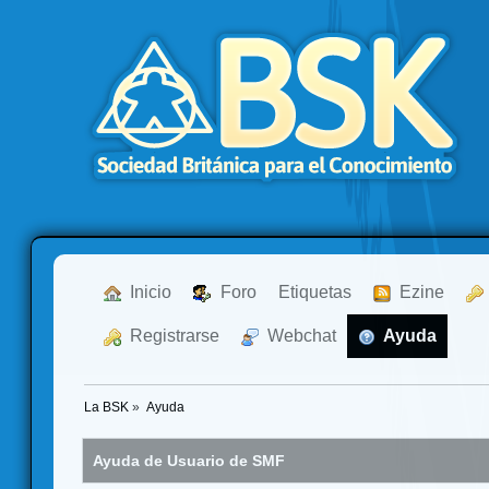
  Inicio
  Foro
Etiquetas
  Ezine
  Registrarse
  Webchat
  Ayuda
La BSK
»
Ayuda
Ayuda de Usuario de SMF