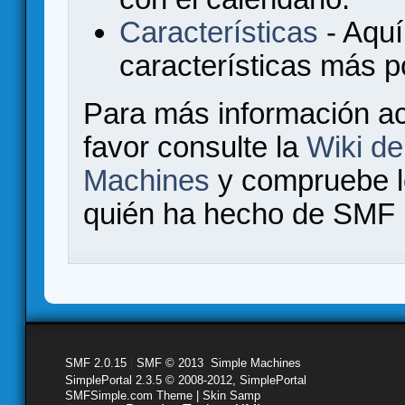
Características
- Aquí
características más 
Para más información a
favor consulte la
Wiki d
Machines
y compruebe 
quién ha hecho de SMF l
SMF 2.0.15
|
SMF © 2013
,
Simple Machines
SimplePortal 2.3.5 © 2008-2012, SimplePortal
SMFSimple.com Theme | Skin Samp