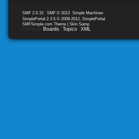
SMF 2.0.15
|
SMF © 2013
,
Simple Machines
SimplePortal 2.3.5 © 2008-2012, SimplePortal
SMFSimple.com Theme | Skin Samp
Sitemap:
Boards
|
Topics
|
XML