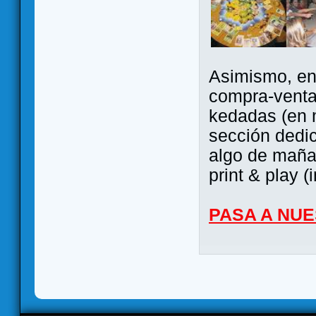
Asimismo, ent
compra-venta
kedadas (en 
sección dedi
algo de maña 
print & play (
PASA A NU