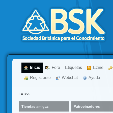
  Inicio
  Foro
Etiquetas
  Ezine
  Registrarse
  Webchat
  Ayuda
La BSK
Tiendas amigas
Patrocinadores