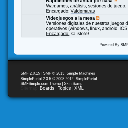
Napoleones de andar por casa
Wargames, análisis, sesiones de juego, 
Encargado:
Valdemaras
Videojuegos a la mesa
Versiones digitales de nuestros juegos d
operativos (windows, linux, android, iOS,
Encargado:
kalisto59
Powered By
SMF 
SMF 2.0.15
|
SMF © 2013
,
Simple Machines
SimplePortal 2.3.5 © 2008-2012, SimplePortal
SMFSimple.com Theme | Skin Samp
Sitemap:
Boards
|
Topics
|
XML