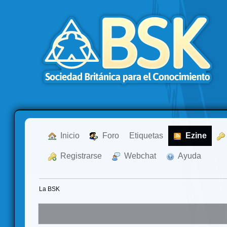
  Inicio
  Foro
Etiquetas
  Ezine
  Registrarse
  Webchat
  Ayuda
La BSK