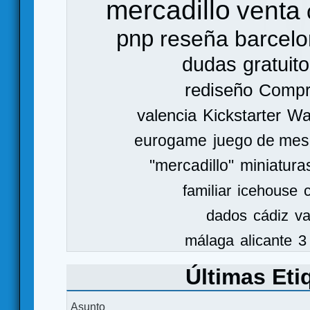
mercadillo
venta
pnp
reseña
barcel
dudas
gratuito
rediseño
Comp
valencia
Kickstarter
Wa
eurogame
juego de mes
"mercadillo"
miniatura
familiar
icehouse
dados
cádiz
va
málaga
alicante
3
Últimas Eti
Asunto