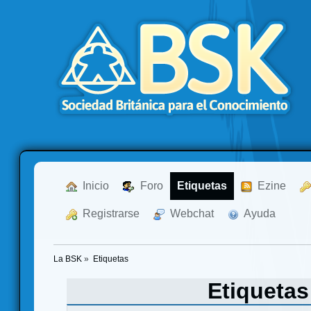
  Inicio
  Foro
Etiquetas
  Ezine
  Registrarse
  Webchat
  Ayuda
La BSK
»
Etiquetas
Etiqueta